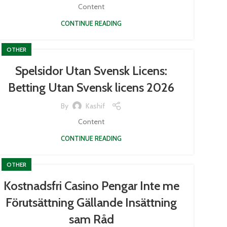
Content
CONTINUE READING
OTHER
Spelsidor Utan Svensk Licens:
Betting Utan Svensk licens 2026
By
Kashif
Content
CONTINUE READING
OTHER
Kostnadsfri Casino Pengar Inte me
Förutsättning Gällande Insättning
sam Råd