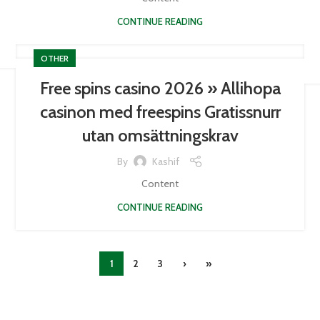
CONTINUE READING
OTHER
Free spins casino 2026 » Allihopa
casinon med freespins Gratissnurr
utan omsättningskrav
By
Kashif
Content
CONTINUE READING
1
2
3
›
»