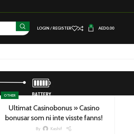
0
LOGIN / REGISTER
AED
0.00
OTHER
Ultimat Casinobonus » Casino
bonusar som ni inte visste fanns!
By
Kashif