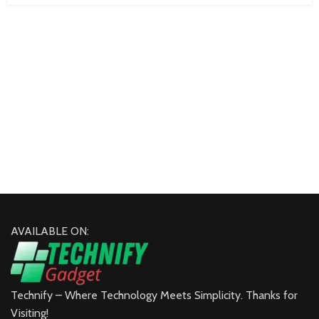
AVAILABLE ON:
Technify – Where Technology Meets Simplicity. Thanks for
Visiting!