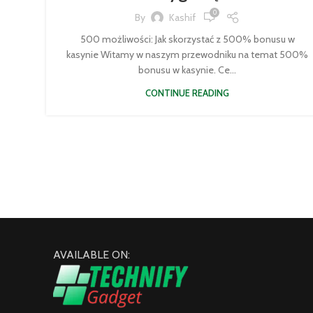
0
By
Kashif
500 możliwości: Jak skorzystać z 500% bonusu w
kasynie Witamy w naszym przewodniku na temat 500%
bonusu w kasynie. Ce...
CONTINUE READING
AVAILABLE ON: