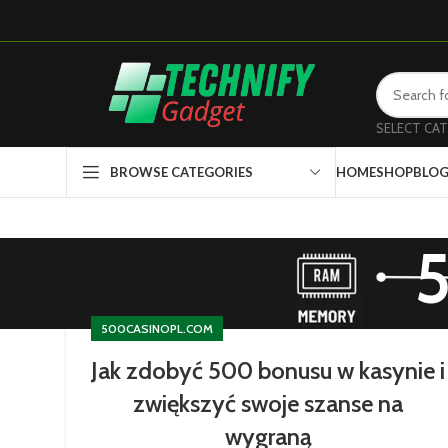
SELECT CA
HOME
SHOP
BLO
BROWSE CATEGORIES
500CASINOPL.COM
Jak zdobyć 500 bonusu w kasynie i
zwiększyć swoje szanse na
wygraną