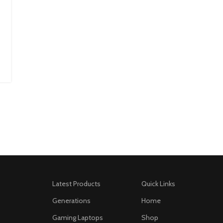
Latest Products
Quick Links
Generations
Home
Gaming Laptops
Shop