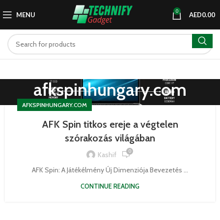
0
MENU
AED
0.00
afkspinhungary.com
AFKSPINHUNGARY.COM
AFK Spin titkos ereje a végtelen
szórakozás világában
0
Kashif
AFK Spin: A Játékélmény Új Dimenziója Bevezetés ...
CONTINUE READING