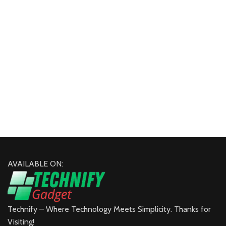
AVAILABLE ON:
Technify – Where Technology Meets Simplicity. Thanks for
Visiting!