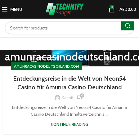
0
MENU
AED
0.00
amunracasinodeutschland.
AMUNRACASINODEUTSCHLAND.COM
Entdeckungsreise in die Welt von Neon54
Casino für Amunra Casino Deutschland
0
Kashif
Entdeckungsreise in die Welt von Neon54 Casino für Amunra
Casino Deutschland Inhaltsverzeichnis ...
CONTINUE READING