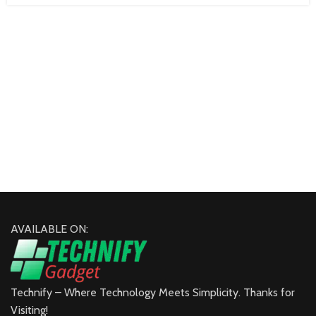
AVAILABLE ON:
Technify – Where Technology Meets Simplicity. Thanks for
Visiting!