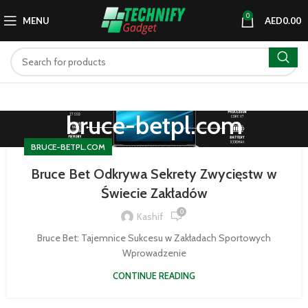
0
MENU
AED
0.00
bruce-betpl.com
BRUCE-BETPL.COM
Bruce Bet Odkrywa Sekrety Zwycięstw w
Świecie Zakładów
0
Kashif
Bruce Bet: Tajemnice Sukcesu w Zakładach Sportowych
Wprowadzenie
CONTINUE READING