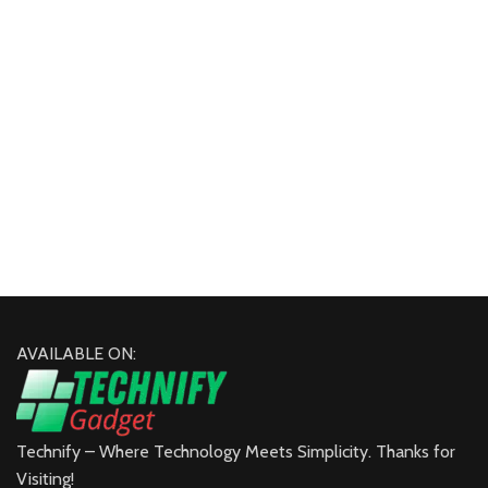
AVAILABLE ON:
Technify – Where Technology Meets Simplicity. Thanks for
Visiting!