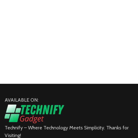
AVAILABLE ON:
Technify – Where Technology Meets Simplicity. Thanks for
Visiting!