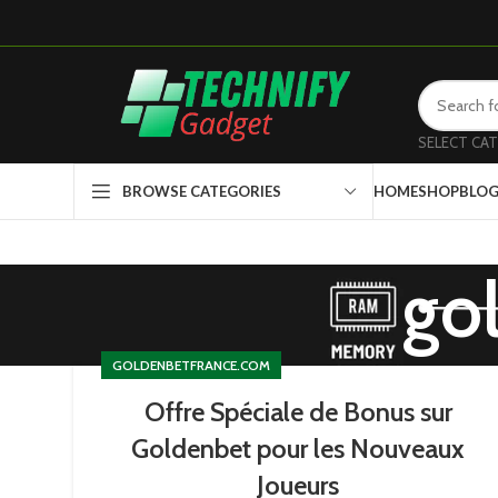
SELECT CA
HOME
SHOP
BLO
BROWSE CATEGORIES
go
GOLDENBETFRANCE.COM
Offre Spéciale de Bonus sur
Goldenbet pour les Nouveaux
Joueurs