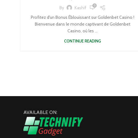
0
By
Kashif
Profitez d'un Bonus Éblouissant sur Goldenbet Casino !
Bienvenue dans le monde captivant de Goldenbet
Casino, où les ...
CONTINUE READING
AVAILABLE ON: