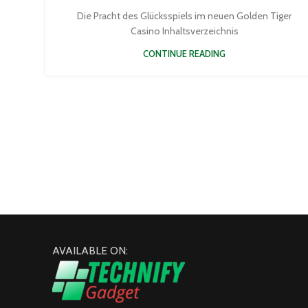
Die Pracht des Glücksspiels im neuen Golden Tiger
Casino Inhaltsverzeichnis
CONTINUE READING
AVAILABLE ON: