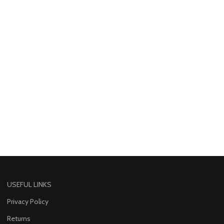
USEFUL LINKS
Privacy Policy
Returns