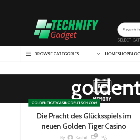
SELECT CA
HOME
SHOP
BLO
BROWSE CATEGORIES
golden
GOLDENTIGERCASINODEUTSCH.COM
Die Pracht des Glücksspiels im
neuen Golden Tiger Casino
0
By
Kashif