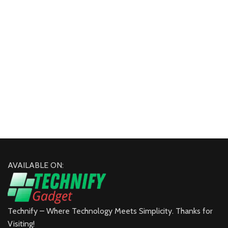
AVAILABLE ON:
Technify – Where Technology Meets Simplicity. Thanks for
Visiting!