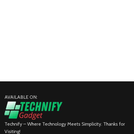
AVAILABLE ON:
Technify – Where Technology Meets Simplicity. Thanks for
Visiting!