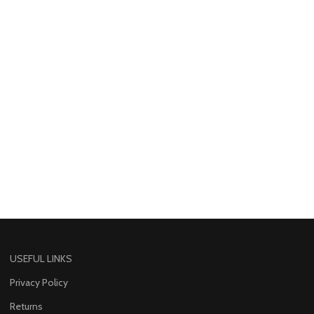
USEFUL LINKS
Privacy Policy
Returns