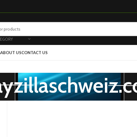
TEGORY
G
ABOUT US
CONTACT US
ayzillaschweiz.