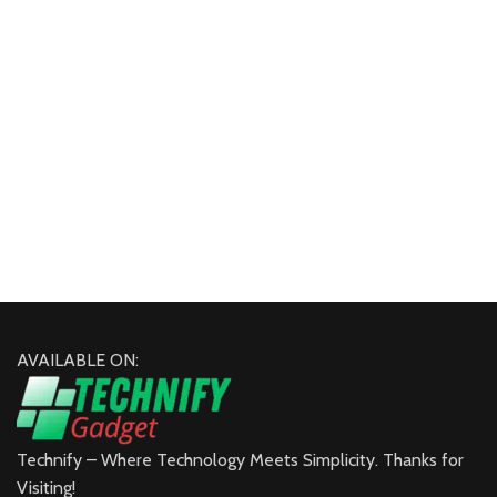
AVAILABLE ON:
Technify – Where Technology Meets Simplicity. Thanks for
Visiting!