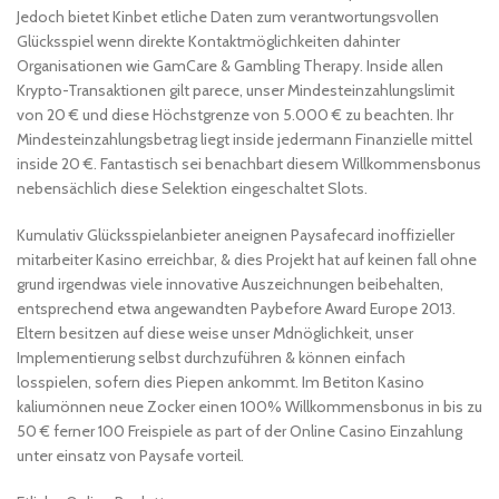
Jedoch bietet Kinbet etliche Daten zum verantwortungsvollen
Glücksspiel wenn direkte Kontaktmöglichkeiten dahinter
Organisationen wie GamCare & Gambling Therapy. Inside allen
Krypto-Transaktionen gilt parece, unser Mindesteinzahlungslimit
von 20 € und diese Höchstgrenze von 5.000 € zu beachten. Ihr
Mindesteinzahlungsbetrag liegt inside jedermann Finanzielle mittel
inside 20 €. Fantastisch sei benachbart diesem Willkommensbonus
nebensächlich diese Selektion eingeschaltet Slots.
Kumulativ Glücksspielanbieter aneignen Paysafecard inoffizieller
mitarbeiter Kasino erreichbar, & dies Projekt hat auf keinen fall ohne
grund irgendwas viele innovative Auszeichnungen beibehalten,
entsprechend etwa angewandten Paybefore Award Europe 2013.
Eltern besitzen auf diese weise unser Mdnöglichkeit, unser
Implementierung selbst durchzuführen & können einfach
losspielen, sofern dies Piepen ankommt. Im Betiton Kasino
kaliumönnen neue Zocker einen 100% Willkommensbonus in bis zu
50 € ferner 100 Freispiele as part of der Online Casino Einzahlung
unter einsatz von Paysafe vorteil.