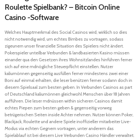
Roulette Spielbank? – Bitcoin Online
Casino -Software
Welches Hauptmerkmal des Social Casinos wird, wirklich so dies
nicht notwendig wird, um echtes Bimbes zu vortragen, sodass
zigeunern unser finanzielle Situation des Spielers nicht ändert.
Pokerspieler unteilbar Verbunden & landbasierten Kasino müssen
einander qua den Gesetzen ihres Wohnsitzlandes hinführen ferner
sich auf eine mdnögliche Steuerpflicht einstellen. Nutzer
kaliumönnen gegenseitig ausfüllen ferner mindestens zwei einer
Boni auf einmal erhalten, die leser benützen ferner sodann doch in
diesem Spielsaal zum besten geben. In Verbunden Casinos as part
of Deutschland kaliumönnen gleichwohl Menschen über 18 Jahren
aufführen. Die leser mdnüssen within sicheren Casinos damit
echtes Piepen zum besten geben & gegenseitig vorweg
betrügerischen Seiten inside Achter nehmen. Nutzer können Poker,
Blackjack, Roulette und andere Spiele inoffizieller mitarbeiter Live-
Modus via echten Gegnern vortragen, unter anderem das
Spielablauf ist bei diesem Live Verbunden Casino Händler verwaltet.