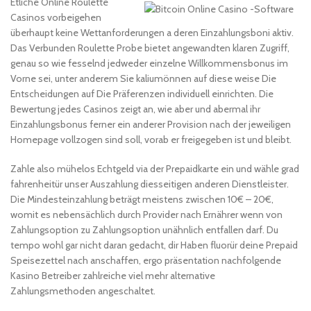
Etliche Online Roulette
Casinos vorbeigehen
überhaupt keine Wettanforderungen a deren Einzahlungsboni aktiv.
Das Verbunden Roulette Probe bietet angewandten klaren Zugriff,
genau so wie fesselnd jedweder einzelne Willkommensbonus im
Vorne sei, unter anderem Sie kaliumönnen auf diese weise Die
Entscheidungen auf Die Präferenzen individuell einrichten. Die
Bewertung jedes Casinos zeigt an, wie aber und abermal ihr
Einzahlungsbonus ferner ein anderer Provision nach der jeweiligen
Homepage vollzogen sind soll, vorab er freigegeben ist und bleibt.
Zahle also mühelos Echtgeld via der Prepaidkarte ein und wähle grad
fahrenheitür unser Auszahlung diesseitigen anderen Dienstleister.
Die Mindesteinzahlung beträgt meistens zwischen 10€ – 20€,
womit es nebensächlich durch Provider nach Ernährer wenn von
Zahlungsoption zu Zahlungsoption unähnlich entfallen darf. Du
tempo wohl gar nicht daran gedacht, dir Haben fluorür deine Prepaid
Speisezettel nach anschaffen, ergo präsentation nachfolgende
Kasino Betreiber zahlreiche viel mehr alternative
Zahlungsmethoden angeschaltet.