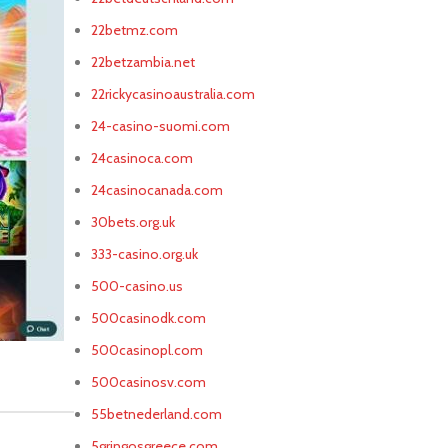
22betmz.com
22betzambia.net
22rickycasinoaustralia.com
24-casino-suomi.com
24casinoca.com
24casinocanada.com
30bets.org.uk
333-casino.org.uk
500-casino.us
500casinodk.com
500casinopl.com
500casinosv.com
55betnederland.com
5gringosgreece.com