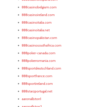
888casinobelgium.com
888casinoireland.com
888casinoitalia.com
888casinoitalia.net
888casinopakistan.com
888casinosouthafrica.com
888poker-canada.com
888pokerromania.com
888sportdeutschland.com
888sportfrance.com
888sportireland.com
888starzportugal.net
aaronallston1
aaronallston2