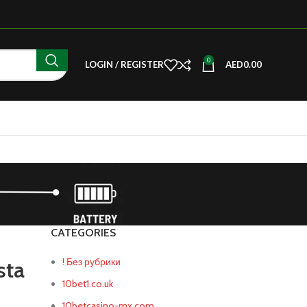
0
LOGIN / REGISTER
AED
0.00
CATEGORIES
! Без рубрики
sta
10bet1.co.uk
10betcasino-mx.com