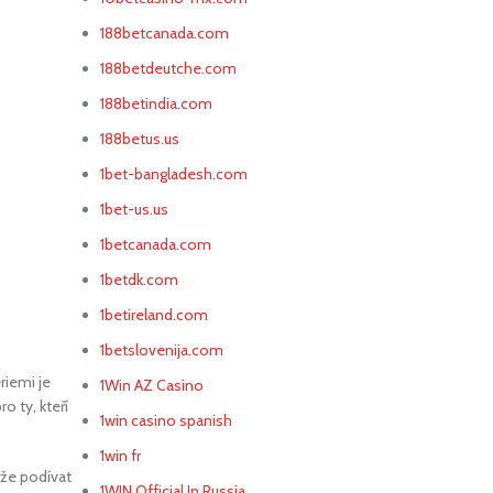
188betcanada.com
188betdeutche.com
188betindia.com
188betus.us
1bet-bangladesh.com
1bet-us.us
1betcanada.com
1betdk.com
1betireland.com
1betslovenija.com
riemi je
1Win AZ Casino
o ty, kteří
1win casino spanish
1win fr
že podívat
1WIN Official In Russia