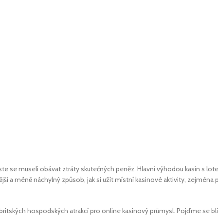
yste se museli obávat ztráty skutečných peněz. Hlavní výhodou kasin s lote
ější a méně náchylný způsob, jak si užít místní kasinové aktivity, zejména pr
britských hospodských atrakcí pro online kasinový průmysl.
Pojďme se blí