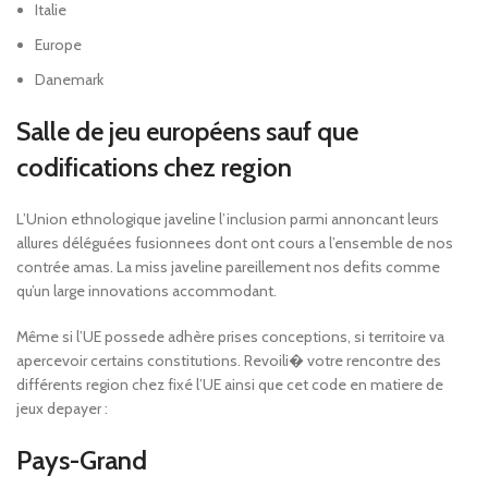
Italie
Europe
Danemark
Salle de jeu européens sauf que
codifications chez region
L’Union ethnologique javeline l’inclusion parmi annoncant leurs
allures déléguées fusionnees dont ont cours a l’ensemble de nos
contrée amas. La miss javeline pareillement nos defits comme
qu’un large innovations accommodant.
Même si l’UE possede adhère prises conceptions, si territoire va
apercevoir certains constitutions. Revoili� votre rencontre des
différents region chez fixé l’UE ainsi que cet code en matiere de
jeux depayer :
Pays-Grand