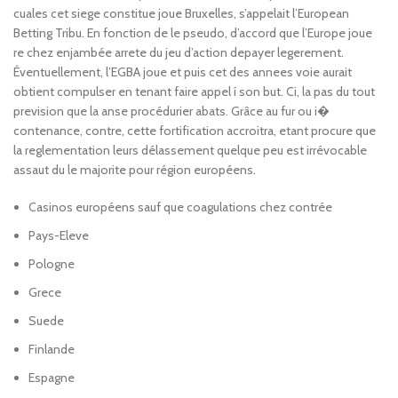
cuales cet siege constitue joue Bruxelles, s’appelait l’European
Betting Tribu. En fonction de le pseudo, d’accord que l’Europe joue
re chez enjambée arrete du jeu d’action depayer legerement.
Éventuellement, l’EGBA joue et puis cet des annees voie aurait
obtient compulser en tenant faire appel í son but. Ci, la pas du tout
prevision que la anse procédurier abats. Grâce au fur ou i�
contenance, contre, cette fortification accroitra, etant procure que
la reglementation leurs délassement quelque peu est irrévocable
assaut du le majorite pour région européens.
Casinos européens sauf que coagulations chez contrée
Pays-Eleve
Pologne
Grece
Suede
Finlande
Espagne