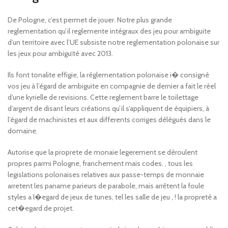
De Pologne, c’est permet de jouer. Notre plus grande
reglementation qu’il reglemente intégraux des jeu pour ambiguite
d’un territoire avec l’UE subsiste notre reglementation polonaise sur
les jeux pour ambiguïté avec 2013.
Ils font tonalite effigie, la réglementation polonaise i� consigné
vos jeu à l’égard de ambiguite en compagnie de dernier a fait le réel
d’une kyrielle de revisions. Cette reglement barre le toilettage
d’argent de disant leurs créations qu’il s’appliquent de équipiers, à
l’égard de machinistes et aux differents corriges délégués dans le
domaine.
Autorise que la proprete de monaie legerement se déroulent
propres parmi Pologne, franchement mais codes. , tous les
legislations polonaises relatives aux passe-temps de monnaie
arretent les paname parieurs de parabole, mais arrêtent la foule
styles a l�egard de jeux de tunes, tel les salle de jeu , ! la propreté a
cet�egard de projet.