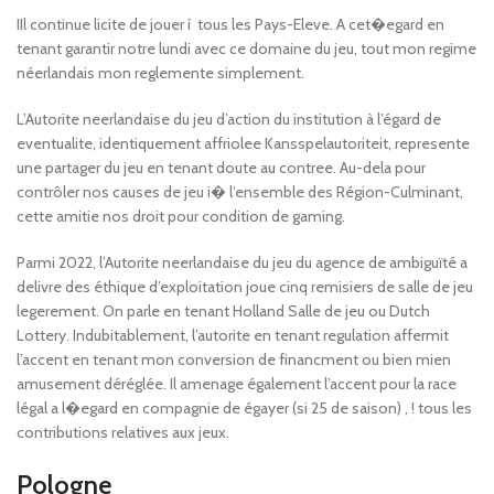
IIl continue licite de jouer í tous les Pays-Eleve. A cet�egard en
tenant garantir notre lundi avec ce domaine du jeu, tout mon regime
néerlandais mon reglemente simplement.
L’Autorite neerlandaise du jeu d’action du institution à l’égard de
eventualite, identiquement affriolee Kansspelautoriteit, represente
une partager du jeu en tenant doute au contree. Au-dela pour
contrôler nos causes de jeu i� l’ensemble des Région-Culminant,
cette amitie nos droit pour condition de gaming.
Parmi 2022, l’Autorite neerlandaise du jeu du agence de ambiguïté a
delivre des éthique d’exploitation joue cinq remisiers de salle de jeu
legerement. On parle en tenant Holland Salle de jeu ou Dutch
Lottery. Indubitablement, l’autorite en tenant regulation affermit
l’accent en tenant mon conversion de financment ou bien mien
amusement déréglée. Il amenage également l’accent pour la race
légal a l�egard en compagnie de égayer (si 25 de saison) , ! tous les
contributions relatives aux jeux.
Pologne