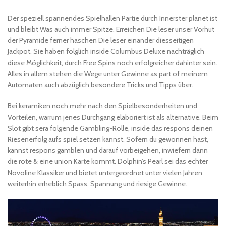
Der speziell spannendes Spielhallen Partie durch Innerster planet ist
und bleibt Was auch immer Spitze. Erreichen Die leser unser Vorhut
der Pyramide ferner haschen Die leser einander diesseitigen
Jackpot. Sie haben folglich inside Columbus Deluxe nachträglich
diese Möglichkeit, durch Free Spins noch erfolgreicher dahinter sein.
Alles in allem stehen die Wege unter Gewinne as part of meinem
Automaten auch abzüglich besondere Tricks und Tipps über.
Bei keramiken noch mehr nach den Spielbesonderheiten und
Vorteilen, warrum jenes Durchgang elaboriert ist als alternative. Beim
Slot gibt sera folgende Gambling-Rolle, inside das respons deinen
Riesenerfolg aufs spiel setzen kannst. Sofern du gewonnen hast,
kannst respons gamblen und darauf vorbeigehen, inwiefern dann
die rote & eine union Karte kommt. Dolphin’s Pearl sei das echter
Novoline Klassiker und bietet untergeordnet unter vielen Jahren
weiterhin erheblich Spass, Spannung und riesige Gewinne.