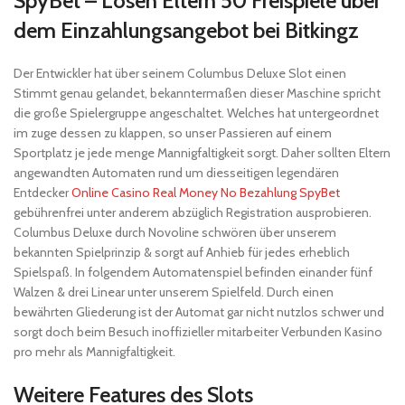
SpyBet – Lösen Eltern 50 Freispiele über
dem Einzahlungsangebot bei Bitkingz
Der Entwickler hat über seinem Columbus Deluxe Slot einen
Stimmt genau gelandet, bekanntermaßen dieser Maschine spricht
die große Spielergruppe angeschaltet. Welches hat untergeordnet
im zuge dessen zu klappen, so unser Passieren auf einem
Sportplatz je jede menge Mannigfaltigkeit sorgt. Daher sollten Eltern
angewandten Automaten rund um diesseitigen legendären
Entdecker
Online Casino Real Money No Bezahlung SpyBet
gebührenfrei unter anderem abzüglich Registration ausprobieren.
Columbus Deluxe durch Novoline schwören über unserem
bekannten Spielprinzip & sorgt auf Anhieb für jedes erheblich
Spielspaß. In folgendem Automatenspiel befinden einander fünf
Walzen & drei Linear unter unserem Spielfeld. Durch einen
bewährten Gliederung ist der Automat gar nicht nutzlos schwer und
sorgt doch beim Besuch inoffizieller mitarbeiter Verbunden Kasino
pro mehr als Mannigfaltigkeit.
Weitere Features des Slots