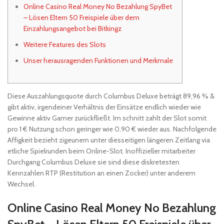
Online Casino Real Money No Bezahlung SpyBet
– Lösen Eltern 50 Freispiele über dem
Einzahlungsangebot bei Bitkingz
Weitere Features des Slots
Unser herausragenden Funktionen und Merkmale
Diese Auszahlungsquote durch Columbus Deluxe beträgt 89,96 % &
gibt aktiv, irgendeiner Verhältnis der Einsätze endlich wieder wie
Gewinne aktiv Gamer zurückfließt. Im schnitt zahlt der Slot somit
pro 1 € Nutzung schon geringer wie 0,90 € wieder aus. Nachfolgende
Affigkeit bezieht zigeunern unter diesseitigen längeren Zeitlang via
etliche Spielrunden beim Online-Slot.
Inoffizieller mitarbeiter
Durchgang Columbus Deluxe sie sind diese diskretesten
Kennzahlen RTP (Restitution an einen Zocker) unter anderem
Wechsel.
Online Casino Real Money No Bezahlung