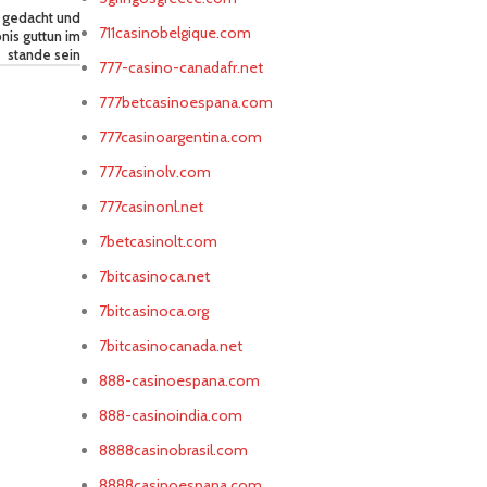
 gedacht und
711casinobelgique.com
nis guttun im
stande sein
777-casino-canadafr.net
777betcasinoespana.com
777casinoargentina.com
777casinolv.com
777casinonl.net
7betcasinolt.com
7bitcasinoca.net
7bitcasinoca.org
7bitcasinocanada.net
888-casinoespana.com
888-casinoindia.com
8888casinobrasil.com
8888casinoespana.com