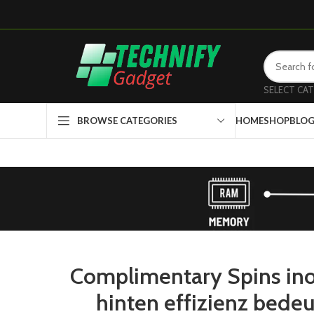
SELECT CA
HOME
SHOP
BLO
BROWSE CATEGORIES
Complimentary Spins inof
hinten effizienz bedeu