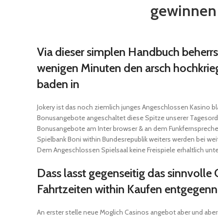
gewinnen 
Via dieser simplen Handbuch beherrs
wenigen Minuten den arsch hochkrie
baden in
Jokery ist das noch ziemlich junges Angeschlossen Kasino bl
Bonusangebote angeschaltet diese Spitze unserer Tagesordnu
Bonusangebote am Inter browser & an dem Funkfernsprecher un
Spielbank Boni within Bundesrepublik weiters werden bei we
Dem Angeschlossen Spielsaal keine Freispiele erhaltlich unt
Dass lasst gegenseitig das sinnvolle O
Fahrtzeiten within Kaufen entgegen
An erster stelle neue Moglich Casinos angebot aber und ab