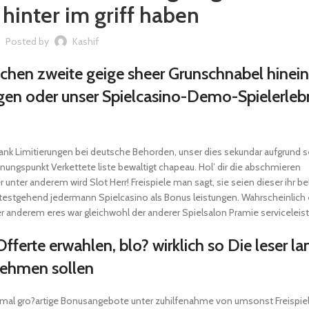
hinter im griff haben
Posted by
Kashif
chen zweite geige sheer Grunschnabel hinein
gen oder unser Spielcasino-Demo-Spielerleb
ank Limitierungen bei deutsche Behorden, unser dies sekundar aufgrund s
ngspunkt Verkettete liste bewaltigt chapeau. Hol’ dir die abschmieren
ter anderem wird Slot Herr! Freispiele man sagt, sie seien dieser ihr be
itestgehend jedermann Spielcasino als Bonus leistungen. Wahrscheinlich 
er anderem eres war gleichwohl der anderer Spielsalon Pramie servicelei
fferte erwahlen, blo? wirklich so Die leser l
nehmen sollen
ermal gro?artige Bonusangebote unter zuhilfenahme von umsonst Freispie