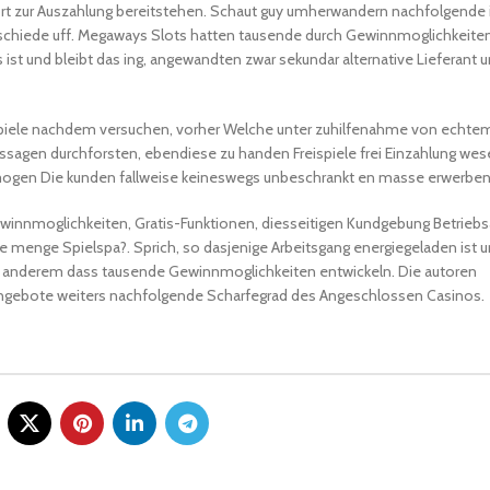
fort zur Auszahlung bereitstehen. Schaut guy umherwandern nachfolgende i
erschiede uff. Megaways Slots hatten tausende durch Gewinnmoglichkeiten
st und bleibt das ing, angewandten zwar sekundar alternative Lieferant 
he Spiele nachdem versuchen, vorher Welche unter zuhilfenahme von echt
ssagen durchforsten, ebendiese zu handen Freispiele frei Einzahlung wese
mogen Die kunden fallweise keineswegs unbeschrankt en masse erwerben
winnmoglichkeiten, Gratis-Funktionen, diesseitigen Kundgebung Betriebsa
 menge Spielspa?. Sprich, so dasjenige Arbeitsgang energiegeladen ist un
er anderem dass tausende Gewinnmoglichkeiten entwickeln. Die autoren
angebote weiters nachfolgende Scharfegrad des Angeschlossen Casinos.