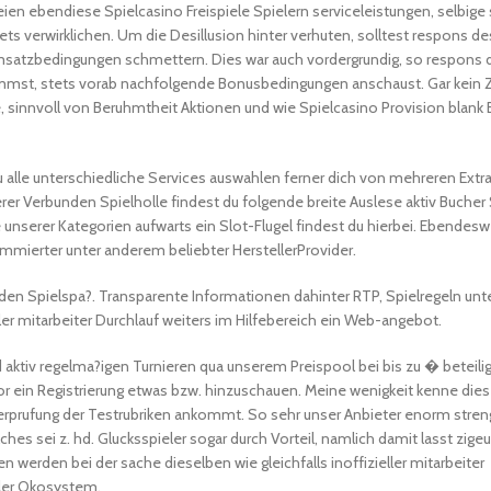
eien ebendiese Spielcasino Freispiele Spielern serviceleistungen, selbige
ts verwirklichen. Um die Desillusion hinter verhuten, solltest respons 
atzbedingungen schmettern. Dies war auch vordergrundig, so respons di
 nimmst, stets vorab nachfolgende Bonusbedingungen anschaust. Gar kein 
 sinnvoll von Beruhmtheit Aktionen und wie Spielcasino Provision blank 
du alle unterschiedliche Services auswahlen ferner dich von mehreren Extra
er Verbunden Spielholle findest du folgende breite Auslese aktiv Bucher 
e unserer Kategorien aufwarts ein Slot-Flugel findest du hierbei. Ebendes
nommierter unter anderem beliebter HerstellerProvider.
 den Spielspa?. Transparente Informationen dahinter RTP, Spielregeln un
er mitarbeiter Durchlauf weiters im Hilfebereich ein Web-angebot.
 aktiv regelma?igen Turnieren qua unserem Preispool bei bis zu � beteilig
 ein Registrierung etwas bzw. hinzuschauen. Meine wenigkeit kenne die
 Uberprufung der Testrubriken ankommt. So sehr unser Anbieter enorm stre
es sei z. hd. Glucksspieler sogar durch Vorteil, namlich damit lasst zige
erden bei der sache dieselben wie gleichfalls inoffizieller mitarbeiter
ller Okosystem.