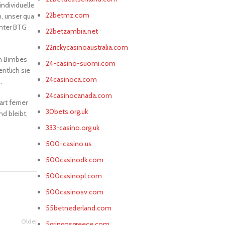
ndividuelle
22betmz.com
, unser qua
unter BTG
22betzambia.net
22rickycasinoaustralia.com
em Bimbes
24-casino-suomi.com
ntlich sie
24casinoca.com
.
24casinocanada.com
rt ferner
30bets.org.uk
d bleibt,
333-casino.org.uk
500-casino.us
500casinodk.com
500casinopl.com
500casinosv.com
55betnederland.com
Older
5gringosgreece.com