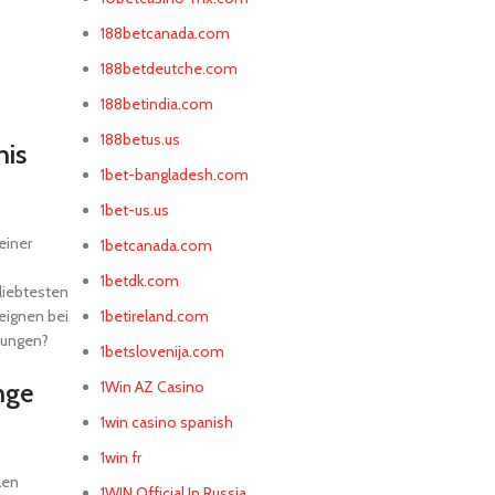
188betcanada.com
188betdeutche.com
188betindia.com
188betus.us
nis
1bet-bangladesh.com
1bet-us.us
einer
1betcanada.com
1betdk.com
liebtesten
eignen bei
1betireland.com
stungen?
1betslovenija.com
ange
1Win AZ Casino
1win casino spanish
1win fr
len
1WIN Official In Russia