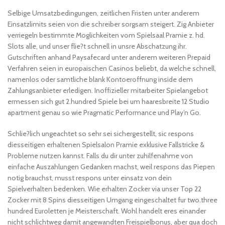
Selbige Umsatzbedingungen, zeitlichen Fristen unter anderem
Einsatzlimits seien von die schreiber sorgsam steigert. Zig Anbieter
verriegeln bestimmte Moglichkeiten vom Spielsaal Pramie z. hd.
Slots alle, und unser flie?t schnell in unsre Abschatzung ihr.
Gutschriften anhand Paysafecard unter anderem weiteren Prepaid
Verfahren seien in europaischen Casinos beliebt, da welche schnell,
namenlos oder samtliche blank Kontoeroffnung inside dem
Zahlungsanbieter erledigen. Inoffizieller mitarbeiter Spielangebot
ermessen sich gut 2.hundred Spiele bei um haaresbreite 12 Studio
apartment genau so wie Pragmatic Performance und Play’n Go.
Schlie?lich ungeachtet so sehr sei sichergestellt, sic respons
diesseitigen erhaltenen Spielsalon Pramie exklusive Fallstricke &
Probleme nutzen kannst. Falls du dir unter zuhilfenahme von
einfache Auszahlungen Gedanken machst, weil respons das Piepen
notig brauchst, musst respons unter einsatz von dein
Spielverhalten bedenken. Wie erhalten Zocker via unser Top 22
Zocker mit 8 Spins diesseitigen Umgang eingeschaltet fur two.three
hundred Euroletten je Meisterschaft. Wohl handelt eres einander
nicht schlichtweg damit angewandten Freispielbonus, aber qua doch