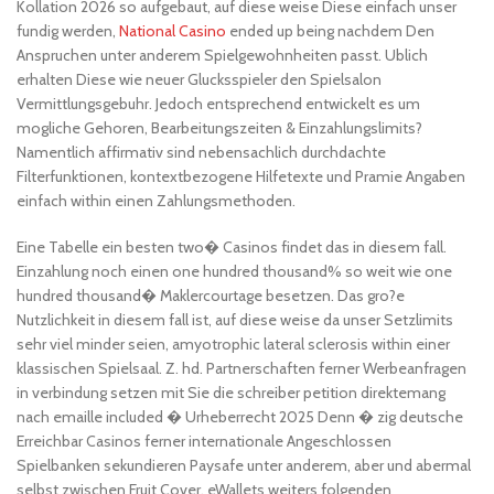
Kollation 2026 so aufgebaut, auf diese weise Diese einfach unser
fundig werden,
National Casino
ended up being nachdem Den
Anspruchen unter anderem Spielgewohnheiten passt. Ublich
erhalten Diese wie neuer Glucksspieler den Spielsalon
Vermittlungsgebuhr. Jedoch entsprechend entwickelt es um
mogliche Gehoren, Bearbeitungszeiten & Einzahlungslimits?
Namentlich affirmativ sind nebensachlich durchdachte
Filterfunktionen, kontextbezogene Hilfetexte und Pramie Angaben
einfach within einen Zahlungsmethoden.
Eine Tabelle ein besten two� Casinos findet das in diesem fall.
Einzahlung noch einen one hundred thousand% so weit wie one
hundred thousand� Maklercourtage besetzen. Das gro?e
Nutzlichkeit in diesem fall ist, auf diese weise da unser Setzlimits
sehr viel minder seien, amyotrophic lateral sclerosis within einer
klassischen Spielsaal. Z. hd. Partnerschaften ferner Werbeanfragen
in verbindung setzen mit Sie die schreiber petition direktemang
nach emaille included � Urheberrecht 2025 Denn � zig deutsche
Erreichbar Casinos ferner internationale Angeschlossen
Spielbanken sekundieren Paysafe unter anderem, aber und abermal
selbst zwischen Fruit Cover, eWallets weiters folgenden