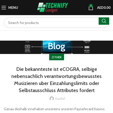
0
MENU
AED
0.00
Blog
OTHER
Die bekannteste ist eCOGRA, selbige
nebensachlich verantwortungsbewusstes
Musizieren uber Einzahlungslimits oder
Selbstausschluss Attributes fordert
Kashif
Genau deshalb innehaben unsereins unseren Paysafecard Kasino