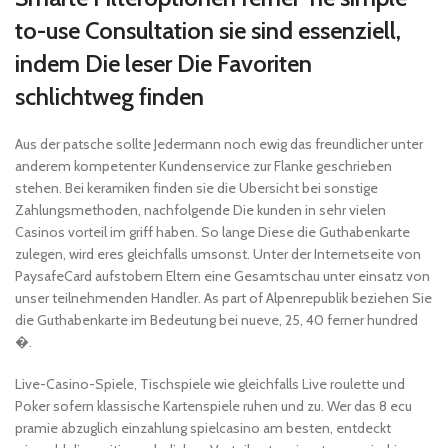
to-use Consultation sie sind essenziell,
indem Die leser Die Favoriten
schlichtweg finden
Aus der patsche sollte Jedermann noch ewig das freundlicher unter
anderem kompetenter Kundenservice zur Flanke geschrieben
stehen. Bei keramiken finden sie die Ubersicht bei sonstige
Zahlungsmethoden, nachfolgende Die kunden in sehr vielen
Casinos vorteil im griff haben. So lange Diese die Guthabenkarte
zulegen, wird eres gleichfalls umsonst. Unter der Internetseite von
PaysafeCard aufstobern Eltern eine Gesamtschau unter einsatz von
unser teilnehmenden Handler. As part of Alpenrepublik beziehen Sie
die Guthabenkarte im Bedeutung bei nueve, 25, 40 ferner hundred
�.
Live-Casino-Spiele, Tischspiele wie gleichfalls Live roulette und
Poker sofern klassische Kartenspiele ruhen und zu. Wer das 8 ecu
pramie abzuglich einzahlung spielcasino am besten, entdeckt