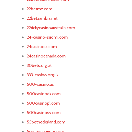
22betmz.com
22betzambia.net
22rickycasinoaustralia.com
24-casino-suomi.com
24casinoca.com
24casinocanada.com
30bets.org.uk
333-casino.org.uk
500-casino.us
500casinodk.com
500casinopl.com
500casinosv.com
55betnederland.com
5gringosgreece.com