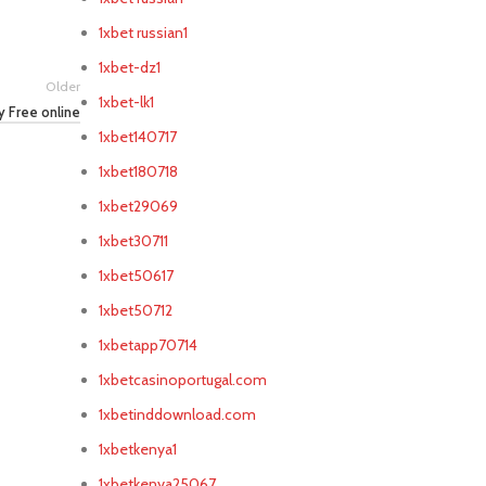
1xbet russian1
1xbet-dz1
Older
1xbet-lk1
y Free online
1xbet140717
1xbet180718
1xbet29069
1xbet30711
1xbet50617
1xbet50712
1xbetapp70714
1xbetcasinoportugal.com
1xbetinddownload.com
1xbetkenya1
1xbetkenya25067