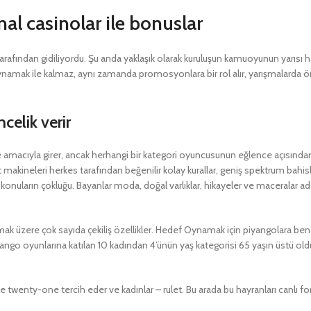
nal casinolar ile bonuslar
tarafından gidiliyordu. Şu anda yaklaşık olarak kuruluşun kamuoyunun yarısı 
ynamak ile kalmaz, aynı zamanda promosyonlara bir rol alır, yarışmalarda 
celik verir
macıyla girer, ancak herhangi bir kategori oyuncusunun eğlence açısında
lot makineleri herkes tarafından beğenilir kolay kurallar, geniş spektrum bahis
ı – konuların çokluğu. Bayanlar moda, doğal varlıklar, hikayeler ve maceralar 
k üzere çok sayıda çekiliş özellikler. Hedef Oynamak için piyangolara ben
yango oyunlarına katılan 10 kadından 4’ünün yaş kategorisi 65 yaşın üstü ol
enty-one tercih eder ve kadınlar – rulet. Bu arada bu hayranları canlı fo