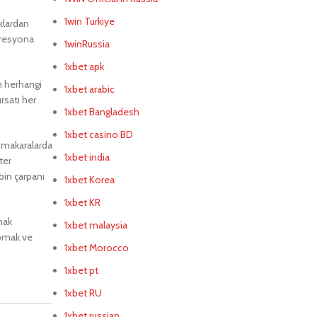
1win Turkiye
klardan
presyona
1winRussia
1xbet apk
n herhangi
1xbet arabic
rsatı her
1xbet Bangladesh
1xbet casino BD
, makaralarda
1xbet india
ter
bin çarpanı
1xbet Korea
1xbet KR
mak
1xbet malaysia
apmak ve
1xbet Morocco
1xbet pt
1xbet RU
1xbet russian