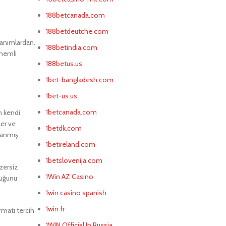
188betcanada.com
188betdeutche.com
hanımlardan.
188betindia.com
önemli
188betus.us
1bet-bangladesh.com
1bet-us.us
1betcanada.com
n kendi
ler ve
1betdk.com
adanmış
1betireland.com
1betslovenija.com
zersiz
1Win AZ Casino
duğunu
1win casino spanish
1win fr
rmatı tercih
1WIN Official In Russia