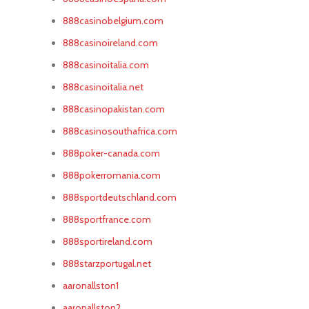
888casinobelgium.com
888casinoireland.com
888casinoitalia.com
888casinoitalia.net
888casinopakistan.com
888casinosouthafrica.com
888poker-canada.com
888pokerromania.com
888sportdeutschland.com
888sportfrance.com
888sportireland.com
888starzportugal.net
aaronallston1
aaronallston2