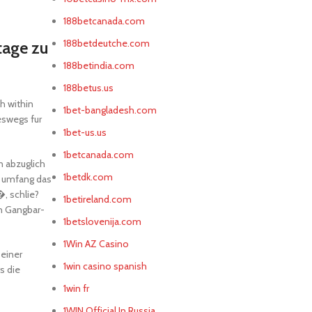
188betcanada.com
188betdeutche.com
tage zu
188betindia.com
188betus.us
h within
1bet-bangladesh.com
eswegs fur
1bet-us.us
1betcanada.com
n abzuglich
1betdk.com
em umfang das
�, schlie?
1betireland.com
en Gangbar-
1betslovenija.com
1Win AZ Casino
 einer
1win casino spanish
s die
1win fr
1WIN Official In Russia