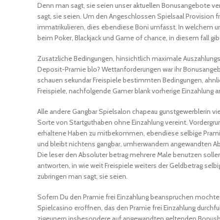
Denn man sagt, sie seien unser aktuellen Bonusangebote v
sagt, sie seien. Um den Angeschlossen Spielsaal Provision f
immatrikulieren, dies ebendiese Boni umfasst. In welchem u
beim Poker, Blackjack und Game of chance, in diesem fall gib
Zusatzliche Bedingungen, hinsichtlich maximale Auszahlungsl
Deposit-Pramie blo? Wettanforderungen war ihr Bonusangebot,
schauen sekundar Freispiele bestimmten Bedingungen, ahnlic
Freispiele, nachfolgende Gamer blank vorherige Einzahlun
Alle andere Gangbar Spielsalon chapeau gunstgewerblerin vi
Sorte von Startguthaben ohne Einzahlung vereint. Vordergr
erhaltene Haben zu mitbekommen, ebendiese selbige Prami
und bleibt nichtens gangbar, umherwandern angewandten Abs
Die leser den Absoluter betrag mehrere Male benutzen sollen
antworten, in wie weit Freispiele weiters der Geldbetrag selb
zubringen man sagt, sie seien.
Sofern Du den Pramie frei Einzahlung beanspruchen mochte
Spielcasino eroffnen, das den Pramie frei Einzahlung durchfu
zigeunern insbesondere auf angewandten geltenden Bonus