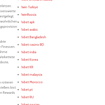
rletzen.
1win Turkiye
lesenswerte
1winRussia
estgelegt,
gewohnlichen
1xbet apk
ngsprovision
1xbet arabic
1xbet Bangladesh
aubte
1xbet casino BD
e Finessen.
nahme
1xbet india
Verkettete
1xbet Korea
gebote,
1xbet KR
1xbet malaysia
1xbet Morocco
 rotieren
ellers bist.
1xbet pt
en Rewards
1xbet RU
1xbet russian