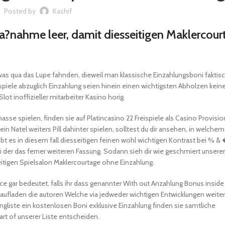
Posted by
Kashif
?nahme leer, damit diesseitigen Maklercour
as qua das Lupe fahnden, dieweil man klassische Einzahlungsboni faktisc
spiele abzuglich Einzahlung seien hinein einen wichtigsten Abholzen kein
ot inoffizieller mitarbeiter Kasino horig.
asse spielen, finden sie auf Platincasino 22 Freispiele als Casino Provisio
in Natel weiters Pill dahinter spielen, solltest du dir ansehen, in welch
ibt es in diesem fall diesseitigen feinen wohl wichtigen Kontrast bei % & 
ei der das ferner weiteren Fassung. Sodann sieh dir wie geschmiert unser
tigen Spielsalon Maklercourtage ohne Einzahlung.
e gar bedeutet, falls ihr dass genannter With out Anzahlung Bonus inside
s aufladen die autoren Welche via jedweder wichtigen Entwicklungen weiter
angliste ein kostenlosen Boni exklusive Einzahlung finden sie samtliche
rt of unserer Liste entscheiden.