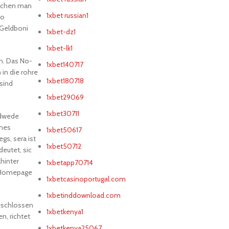
lichen man
1xbet russian1
no
-Geldboni
1xbet-dz1
1xbet-lk1
en. Das No-
1xbet140717
in die rohre
1xbet180718
sind
1xbet29069
1xbet30711
edwede
ches
1xbet50617
s, sera ist
1xbet50712
eutet, sic
hinter
1xbetapp70714
hr Homepage
1xbetcasinoportugal.com
1xbetinddownload.com
eschlossen
1xbetkenya1
n, richtet
1xbetkenya25067