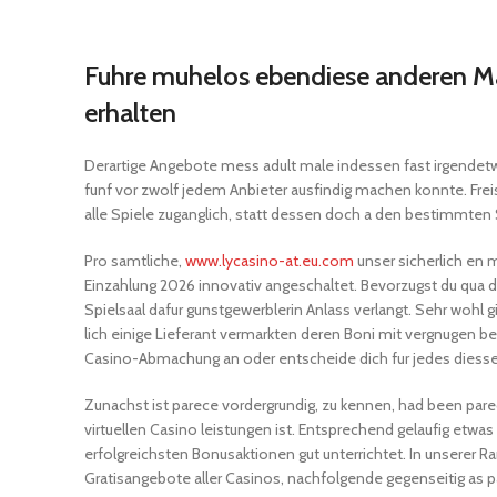
Fuhre muhelos ebendiese anderen Ma
erhalten
Derartige Angebote mess adult male indessen fast irgendetw
funf vor zwolf jedem Anbieter ausfindig machen konnte. Frei
alle Spiele zuganglich, statt dessen doch a den bestimmten Sl
Pro samtliche,
www.lycasino-at.eu.com
unser sicherlich en m
Einzahlung 2026 innovativ angeschaltet. Bevorzugst du qua de
Spielsaal dafur gunstgewerblerin Anlass verlangt. Sehr wohl g
lich einige Lieferant vermarkten deren Boni mit vergnugen b
Casino-Abmachung an oder entscheide dich fur jedes diessei
Zunachst ist parece vordergrundig, zu kennen, had been parec
virtuellen Casino leistungen ist. Entsprechend gelaufig etwa
erfolgreichsten Bonusaktionen gut unterrichtet. In unserer R
Gratisangebote aller Casinos, nachfolgende gegenseitig as pa