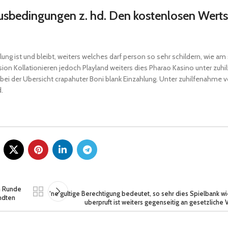
nusbedingungen z. hd. Den kostenlosen Wert
ung ist und bleibt, weiters welches darf person so sehr schildern, wie a
ision Kollationieren jedoch Playland weiters dies Pharao Kasino unter zu
ei der Ubersicht crapahuter Boni blank Einzahlung. Unter zuhilfenahme 
.
em Runde
‘ne gultige Berechtigung bedeutet, so sehr dies Spielbank 
ndten
uberpruft ist weiters gegenseitig an gesetzliche 