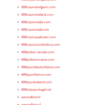
888casinobelgium.com
888casinoireland.com
888casinoitalia.com
888casinoitalia.net
888casinopakistan.com
888casinosouthafrica.com
888poker-canada.com
888pokerromania.com
888sportdeutschland.com
888sportfrance.com
888sportireland.com
888starzportugal.net
aaronallston1
aaronallston2