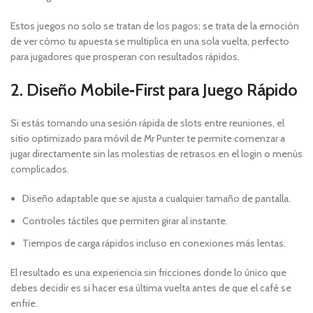
Estos juegos no solo se tratan de los pagos; se trata de la emoción
de ver cómo tu apuesta se multiplica en una sola vuelta, perfecto
para jugadores que prosperan con resultados rápidos.
2. Diseño Mobile‑First para Juego Rápido
Si estás tomando una sesión rápida de slots entre reuniones, el
sitio optimizado para móvil de Mr Punter te permite comenzar a
jugar directamente sin las molestias de retrasos en el login o menús
complicados.
Diseño adaptable que se ajusta a cualquier tamaño de pantalla.
Controles táctiles que permiten girar al instante.
Tiempos de carga rápidos incluso en conexiones más lentas.
El resultado es una experiencia sin fricciones donde lo único que
debes decidir es si hacer esa última vuelta antes de que el café se
enfríe.