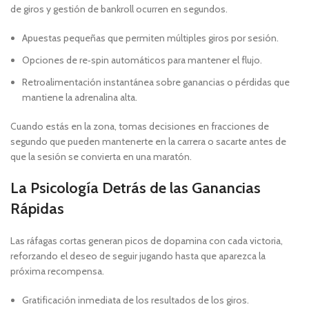
de giros y gestión de bankroll ocurren en segundos.
Apuestas pequeñas que permiten múltiples giros por sesión.
Opciones de re‑spin automáticos para mantener el flujo.
Retroalimentación instantánea sobre ganancias o pérdidas que
mantiene la adrenalina alta.
Cuando estás en la zona, tomas decisiones en fracciones de
segundo que pueden mantenerte en la carrera o sacarte antes de
que la sesión se convierta en una maratón.
La Psicología Detrás de las Ganancias
Rápidas
Las ráfagas cortas generan picos de dopamina con cada victoria,
reforzando el deseo de seguir jugando hasta que aparezca la
próxima recompensa.
Gratificación inmediata de los resultados de los giros.