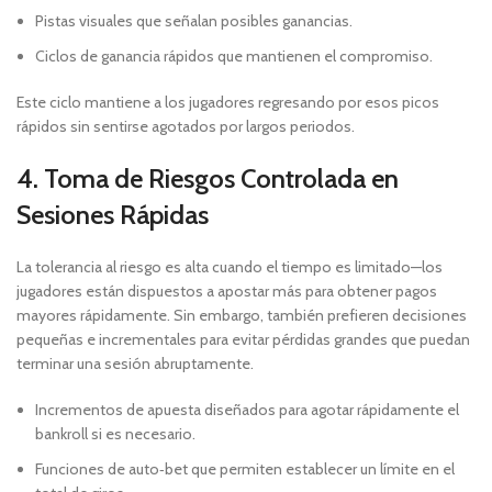
Pistas visuales que señalan posibles ganancias.
Ciclos de ganancia rápidos que mantienen el compromiso.
Este ciclo mantiene a los jugadores regresando por esos picos
rápidos sin sentirse agotados por largos periodos.
4. Toma de Riesgos Controlada en
Sesiones Rápidas
La tolerancia al riesgo es alta cuando el tiempo es limitado—los
jugadores están dispuestos a apostar más para obtener pagos
mayores rápidamente. Sin embargo, también prefieren decisiones
pequeñas e incrementales para evitar pérdidas grandes que puedan
terminar una sesión abruptamente.
Incrementos de apuesta diseñados para agotar rápidamente el
bankroll si es necesario.
Funciones de auto‑bet que permiten establecer un límite en el