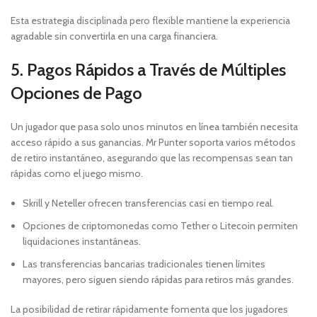
Esta estrategia disciplinada pero flexible mantiene la experiencia
agradable sin convertirla en una carga financiera.
5. Pagos Rápidos a Través de Múltiples
Opciones de Pago
Un jugador que pasa solo unos minutos en línea también necesita
acceso rápido a sus ganancias. Mr Punter soporta varios métodos
de retiro instantáneo, asegurando que las recompensas sean tan
rápidas como el juego mismo.
Skrill y Neteller ofrecen transferencias casi en tiempo real.
Opciones de criptomonedas como Tether o Litecoin permiten
liquidaciones instantáneas.
Las transferencias bancarias tradicionales tienen límites
mayores, pero siguen siendo rápidas para retiros más grandes.
La posibilidad de retirar rápidamente fomenta que los jugadores