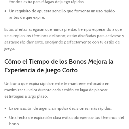
fondos extra para ráfagas de juego rápidas.
Un requisito de apuesta sencillo que fomenta un uso rápido
antes de que expire.
Estas ofertas aseguran que nunca pierdas tiempo esperando a que
se cumplan los términos del bono; están diseñadas para activarse y
gastarse rápidamente, encajando perfectamente con tu estilo de
juego.
Cómo el Tiempo de los Bonos Mejora la
Experiencia de Juego Corto
Un bono que expira rápidamente te mantiene enfocado en
maximizar su valor durante cada sesión en lugar de planear
estrategias a largo plazo.
La sensación de urgencia impulsa decisiones más rápidas.
Una fecha de expiración clara evita sobrepensar los términos del
bono.