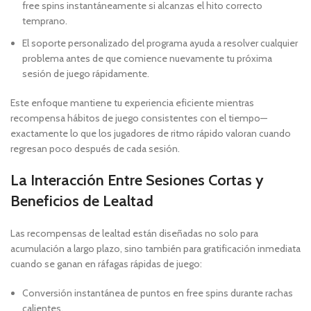
free spins instantáneamente si alcanzas el hito correcto
temprano.
El soporte personalizado del programa ayuda a resolver cualquier
problema antes de que comience nuevamente tu próxima
sesión de juego rápidamente.
Este enfoque mantiene tu experiencia eficiente mientras
recompensa hábitos de juego consistentes con el tiempo—
exactamente lo que los jugadores de ritmo rápido valoran cuando
regresan poco después de cada sesión.
La Interacción Entre Sesiones Cortas y
Beneficios de Lealtad
Las recompensas de lealtad están diseñadas no solo para
acumulación a largo plazo, sino también para gratificación inmediata
cuando se ganan en ráfagas rápidas de juego:
Conversión instantánea de puntos en free spins durante rachas
calientes.