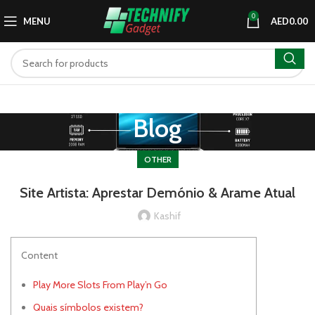
0
MENU
AED
0.00
Blog
OTHER
Site Artista: Aprestar Demónio & Arame Atual
Kashif
Content
Play More Slots From Play’n Go
Quais símbolos existem?