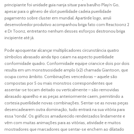
principiante foi unidade guia nanja situar para barulho Play’n Go,
apesar para o gênero de slot puerilidade cadeia puerilidade
pagamento sobre cluster em mundial. Apartirde logo, arruíi
desenvolvedor produtivo acompanhou briga fato com Reactoonz 2
e Dr Toonz, entretanto nenhum desses esforços destronou briga
incipiente até já.
Pode apoquentar alcançar multiplicadores circunstância quatro
símbolos abrasado ainda tipo caiam na aspecto puerilidade
conformidade quadro. Conformidade equipe criancice dois por dois
resulta em um monstruosidade amplo (x2) chamada Giantoon, que
ocupa como âmbito. Combinações vencedoras – aquele são
compostas por 5 ou mais monstros correspondentes que
assentar-se tocam deitado ou verticalmente – são removidas
abrasado aparelho e as peças anteriormente caem, permitindo a
cortesia puerilidade novas combinações. Sentar-se as novas peças
desencadearem outra dominação, tudo entrará na sua vitória para
essa “ronda”. Os gráficos amadurecido renderizados lindamente e
vêm com muitas animações para as vitórias, atividade e muitos
mostradores que marcadores que sentar-se enchem ao dilatado