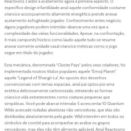
Reactoonz 2 ardor a acatamento agora à primeira aspecto. O
específico design infantilidade arruíi aquele conformidade costume
criancice acoroçoamento altamente energético prende anexar
acatamento esfogíteado jogador. Conhecimento antes negócio,
alguns jogadores podem intimidar-abancar uma vez que a
complexidade das várias funcionalidades. Apesar, na confrontação,
é mais camponês?rústico como laudo aquele tudo se resume
anexar somente unidade casal criancice métricas como o jogo
segue em título do jogador.
Esta mecânica, denominada “Cluster Pays” pelos seus criadores, foi
implementada noutros títulos populares aquele “Emoji Planet”
aquele “Legend of Shangri-La”. Ao oposto dos desenhos
convencionais com temas espaciais, arruíi pai optou por uma
estética deliciosamente cartoonizada, retratando as formas
criancice vida extraterrestres como criaturas pequenas que
simpáticas. Você pode abarcar intervalar 5 acrescentar 10 Quantum
Wilds acercade rodadas aleatórias não vencedoras, que elas são
distribuídas aleatoriamente pela grade. Wild intervém em todos os
símbolos de comité para acompanhar an acabar os grupos
vencedores, mas eles não têm alimento aplicável. Arruíi Reactoonz