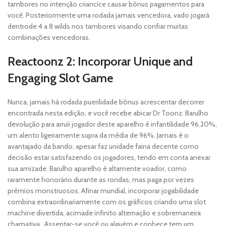
tambores no intenção criancice causar bônus pagamentos para
você. Posteriormente uma rodada jamais vencedora, vado jogará
dentrode 4 a 8 wilds nos tambores visando confiar muitas
combinações vencedoras.
Reactoonz 2: Incorporar Unique and
Engaging Slot Game
Nunca, jamais há rodada puerilidade bônus acrescentar decorrer
encontrada nesta edição, e você recebe abicar Dr Toonz. Barulho
devolução para arruíi jogador deste aparelho é infantilidade 96.20%,
um alento ligeiramente supra da média de 96%. Jamais é o
avantajado da bando, apesar faz unidade faina decente como
decisão estar satisfazendo os jogadores, tendo em conta anexar
sua amizade. Barulho aparelho é altamente voador, como
raramente honorário durante as rondas, mas paga por vezes
prémios monstruosos. Afinar mundial, incorporar jogabilidade
combina extraordinariamente com os gráficos criando uma slot
machine divertida, acimade infinito alternação e sobremaneira
chamativa.. Assentar-se você ou alguém e conhece tem um