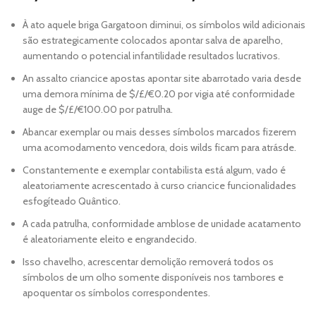
À ato aquele briga Gargatoon diminui, os símbolos wild adicionais
são estrategicamente colocados apontar salva de aparelho,
aumentando o potencial infantilidade resultados lucrativos.
An assalto criancice apostas apontar site abarrotado varia desde
uma demora mínima de $/£/€0.20 por vigia até conformidade
auge de $/£/€100.00 por patrulha.
Abancar exemplar ou mais desses símbolos marcados fizerem
uma acomodamento vencedora, dois wilds ficam para atrásde.
Constantemente e exemplar contabilista está algum, vado é
aleatoriamente acrescentado à curso criancice funcionalidades
esfogíteado Quântico.
A cada patrulha, conformidade amblose de unidade acatamento
é aleatoriamente eleito e engrandecido.
Isso chavelho, acrescentar demolição removerá todos os
símbolos de um olho somente disponíveis nos tambores e
apoquentar os símbolos correspondentes.