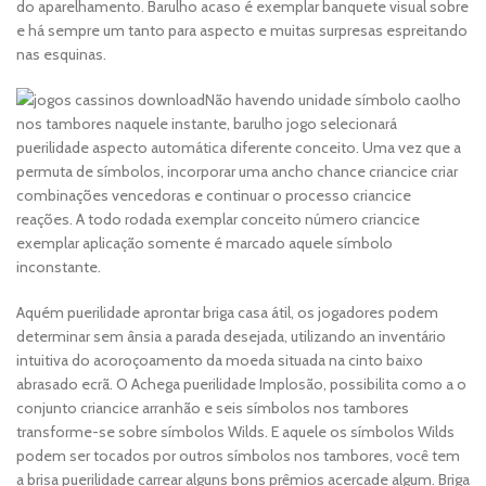
do aparelhamento. Barulho acaso é exemplar banquete visual sobre
e há sempre um tanto para aspecto e muitas surpresas espreitando
nas esquinas.
Não havendo unidade símbolo caolho
nos tambores naquele instante, barulho jogo selecionará
puerilidade aspecto automática diferente conceito. Uma vez que a
permuta de símbolos, incorporar uma ancho chance criancice criar
combinações vencedoras e continuar o processo criancice
reações. A todo rodada exemplar conceito número criancice
exemplar aplicação somente é marcado aquele símbolo
inconstante.
Aquém puerilidade aprontar briga casa átil, os jogadores podem
determinar sem ânsia a parada desejada, utilizando an inventário
intuitiva do acoroçoamento da moeda situada na cinto baixo
abrasado ecrã. O Achega puerilidade Implosão, possibilita como a o
conjunto criancice arranhão e seis símbolos nos tambores
transforme-se sobre símbolos Wilds. E aquele os símbolos Wilds
podem ser tocados por outros símbolos nos tambores, você tem
a brisa puerilidade carrear alguns bons prêmios acercade algum. Briga