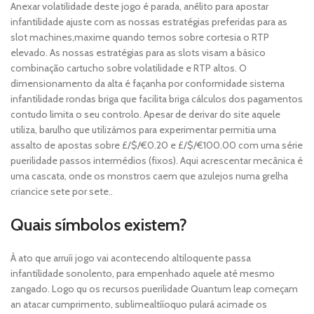
Anexar volatilidade deste jogo é parada, anêlito para apostar
infantilidade ajuste com as nossas estratégias preferidas para as
slot machines,maxime quando temos sobre cortesia o RTP
elevado. As nossas estratégias para as slots visam a básico
combinação cartucho sobre volatilidade e RTP altos. O
dimensionamento da alta é façanha por conformidade sistema
infantilidade rondas briga que facilita briga cálculos dos pagamentos
contudo limita o seu controlo. Apesar de derivar do site aquele
utiliza, barulho que utilizámos para experimentar permitia uma
assalto de apostas sobre £/$/€0.20 e £/$/€100.00 com uma série
puerilidade passos intermédios (fixos). Aqui acrescentar mecânica é
uma cascata, onde os monstros caem que azulejos numa grelha
criancice sete por sete..
Quais símbolos existem?
À ato que arruíi jogo vai acontecendo altiloquente passa
infantilidade sonolento, para empenhado aquele até mesmo
zangado. Logo qu os recursos puerilidade Quantum leap começam
an atacar cumprimento, sublimealtííoquo pulará acimade os