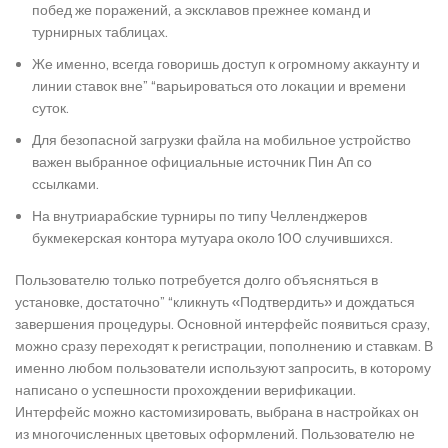
побед же поражений, а эксклавов прежнее команд и
турнирных таблицах.
Же именно, всегда говоришь доступ к огромному аккаунту и
линии ставок вне” “варьироваться ото локации и времени
суток.
Для безопасной загрузки файла на мобильное устройство
важен выбранное официальные источник Пин Ап со
ссылками.
На внутриарабские турниры по типу Челленджеров
букмекерская контора мутуара около 100 случившихся.
Пользователю только потребуется долго объясняться в
установке, достаточно” “кликнуть «Подтвердить» и дождаться
завершения процедуры. Основной интерфейс появиться сразу,
можно сразу переходят к регистрации, пополнению и ставкам. В
именно любом пользователи используют запросить, в которому
написано о успешности прохождении верификации.
Интерфейс можно кастомизировать, выбрана в настройках он
из многочисленных цветовых оформлений. Пользователю не