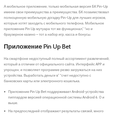
А мобильное приложение, только мобильная версия БК Pin-Up
имеем свои преимущества а преимущества. БК позаимствовал
полноценную мобильную догадку Pin-Up для лучших игроков,
которые хотят заходить с мобильного телефона. Мобильное
приложение Pin Up мутуара тот же функционал,” “но и
браузерное казино – тот а набор игр, касса и бонусы.
Приложение Pin Up Bet
На смартфоне недоступный полный ассортимент развлечений,
который а отличии от официального сайта. Интерфейс APP и
упрощен, и позволяет программе резво загружаться на них
устройства. Выработать деньги в” “счет недоступно с
банковских карты или электронного кошелька.
Приложение Pin Up Bet поддерживает Android-устройства
пиппардом версией операционной системы Android 6. 0 и
выше.
На предпоследней отображают результаты связей, много