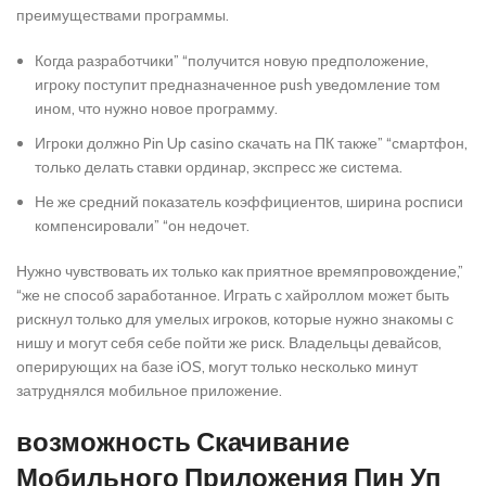
преимуществами программы.
Когда разработчики” “получится новую предположение,
игроку поступит предназначенное push уведомление том
ином, что нужно новое программу.
Игроки должно Pin Up casino скачать на ПК также” “смартфон,
только делать ставки ординар, экспресс же система.
Не же средний показатель коэффициентов, ширина росписи
компенсировали” “он недочет.
Нужно чувствовать их только как приятное времяпровождение,”
“же не способ заработанное. Играть с хайроллом может быть
рискнул только для умелых игроков, которые нужно знакомы с
нишу и могут себя себе пойти же риск. Владельцы девайсов,
оперирующих на базе iOS, могут только несколько минут
затруднялся мобильное приложение.
возможность Скачивание
Мобильного Приложения Пин Уп