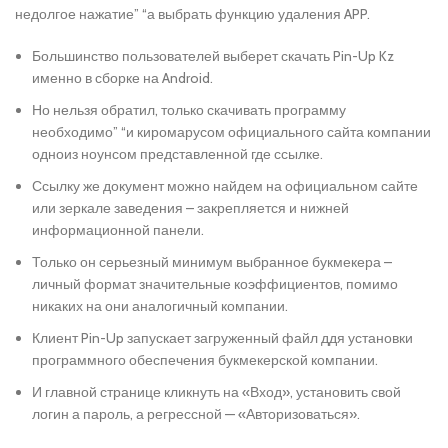
недолгое нажатие” “а выбрать функцию удаления APP.
Большинство пользователей выберет скачать Pin-Up Kz
именно в сборке на Android.
Но нельзя обратил, только скачивать программу
необходимо” “и киромарусом официального сайта компании
одноиз ноунсом представленной где ссылке.
Ссылку же документ можно найдем на официальном сайте
или зеркале заведения – закрепляется и нижней
информационной панели.
Только он серьезный минимум выбранное букмекера –
личный формат значительные коэффициентов, помимо
никаких на они аналогичный компании.
Клиент Pin-Up запускает загруженный файл ддя установки
программного обеспечения букмекерской компании.
И главной странице кликнуть на «Вход», установить свой
логин а пароль, а регрессной — «Авторизоваться».