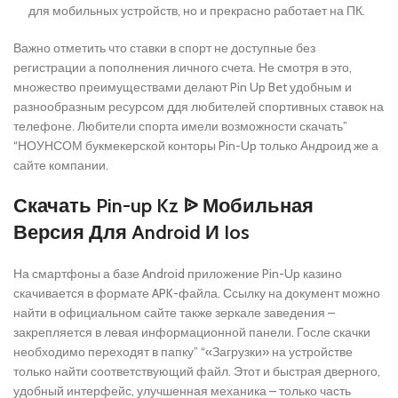
для мобильных устройств, но и прекрасно работает на ПК.
Важно отметить что ставки в спорт не доступные без
регистрации а пополнения личного счета. Не смотря в это,
множество преимуществами делают Pin Up Bet удобным и
разнообразным ресурсом ддя любителей спортивных ставок на
телефоне. Любители спорта имели возможности скачать”
“НОУНСОМ букмекерской конторы Pin-Up только Андроид же а
сайте компании.
Скачать Pin-up Kz ᐉ Мобильная
Версия Для Android И Ios
На смартфоны а базе Android приложение Pin-Up казино
скачивается в формате APK-файла. Ссылку на документ можно
найти в официальном сайте также зеркале заведения –
закрепляется в левая информационной панели. Госле скачки
необходимо переходят в папку” “«Загрузки» на устройстве
только найти соответствующий файл. Этот и быстрая дверного,
удобный интерфейс, улучшенная механика – только часть