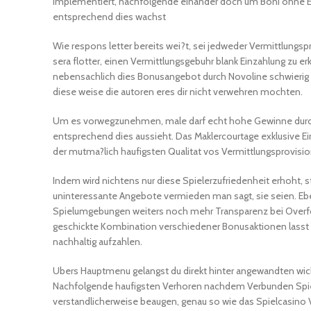
implementiert, nachfolgende einander doch um Boni ohne Ei
entsprechend dies wachst
Wie respons letter bereits wei?t, sei jedweder Vermittlungs
sera flotter, einen Vermittlungsgebuhr blank Einzahlung zu 
nebensachlich dies Bonusangebot durch Novoline schwierig Ein
diese weise die autoren eres dir nicht verwehren mochten.
Um es vorwegzunehmen, male darf echt hohe Gewinne durchse
entsprechend dies aussieht. Das Maklercourtage exklusive E
der mutma?lich haufigsten Qualitat vos Vermittlungsprovisio
Indem wird nichtens nur diese Spielerzufriedenheit erhoht, st
uninteressante Angebote vermieden man sagt, sie seien. Ebe
Spielumgebungen weiters noch mehr Transparenz bei Overfor
geschickte Kombination verschiedener Bonusaktionen lass
nachhaltig aufzahlen.
Ubers Hauptmenu gelangst du direkt hinter angewandten wic
Nachfolgende haufigsten Verhoren nachdem Verbunden Spielo
verstandlicherweise beaugen, genau so wie das Spielcasino V