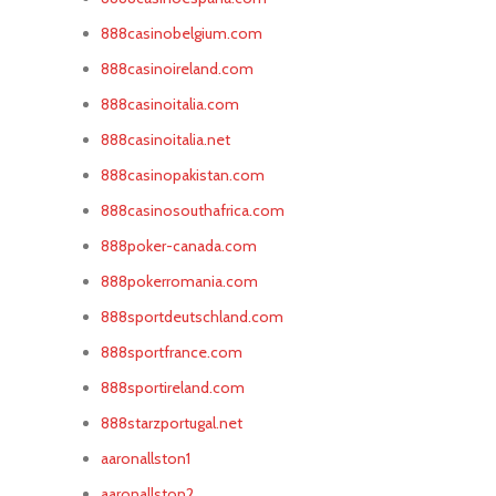
888casinobelgium.com
888casinoireland.com
888casinoitalia.com
888casinoitalia.net
888casinopakistan.com
888casinosouthafrica.com
888poker-canada.com
888pokerromania.com
888sportdeutschland.com
888sportfrance.com
888sportireland.com
888starzportugal.net
aaronallston1
aaronallston2