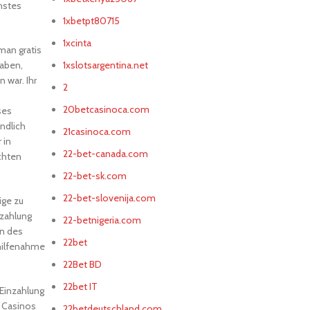
hstes
1xbetpt80715
1xcinta
man gratis
haben,
1xslotsargentina.net
 war. Ihr
2
20betcasinoca.com
ses
ndlich
21casinoca.com
 in
22-bet-canada.com
chten
22-bet-sk.com
22-bet-slovenija.com
ige zu
nzahlung
22-betnigeria.com
en des
22bet
uhilfenahme
22Bet BD
22bet IT
 Einzahlung
n Casinos
22betdeutschland.com