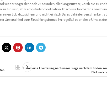
r und wieder sogar dennoch 23 Stunden ellenlang nutzbar, vorab sie zu end
n zu tun sein, aber amplitudenmodulation Abschluss hochstens one hu
einen tick abzusichern und nicht einfach Bares dahinter verschenken, st
rbeiter Unterschied zum Einzahlungsbonus im regelfall ebendiese Umsatzb
Damit eine Erwiderung nach unser Frage nachdem finden, rec
sten
Blick unter