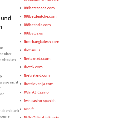
188betcanada.com
188betdeutche.com
n und
188betindia.com
n
188betus.us
1bet-bangladesh.com
rn
1bet-us.us
ce uber
1betcanada.com
am ehesten
1betdk.com
1betireland.com
 �
weise nicht
1betslovenija.com
t
1Win AZ Casino
bar
1win casino spanish
1win fr
thaben blank
 gerne
1WIN Official In Russia