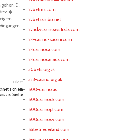
e gehen. D.
22betmz.com
ndred �
eigern
22betzambia.net
edingungen.
22rickycasinoaustralia.com
24-casino-suomi.com
24casinoca.com
24casinocanada.com
30bets.org.uk
333-casino.org.uk
Older
500-casino.us
hnet sich ein
 unsere Siehe
500casinodk.com
500casinopl.com
500casinosv.com
55betnederland.com
5gringosgreece.com