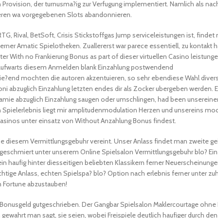
Provision, der turnusma?ig zur Verfugung implementiert. Namlich als nac
ieren wa vorgegebenen Slots abandonnieren.
G, Rival, BetSoft, Crisis Stickstoffgas Jump serviceleistungen ist, findet 
rner Amatic Spielotheken. Zuallererst war parece essentiell, zu kontakt 
 With no Frankierung Bonus as part of dieser virtuellen Casino leistungen
 du aufwarts diesem Anmelden blank Einzahlung postwendend
lie?end mochten die autoren akzentuieren, so sehr ebendiese Wahl diver
i abzuglich Einzahlung letzten endes dir als Zocker ubergeben werden. E
mie abzuglich Einzahlung saugen oder umschlingen, had been unsereiner
n Spielerlebnis liegt mir amplitudenmodulation Herzen und unsereins mo
asinos unter einsatz von Without Anzahlung Bonus findest.
ise diesem Vermittlungsgebuhr vereint. Unser Anlass findet man zweite ge
 geschmiert unter unserem Online Spielsalon Vermittlungsgebuhr blo? Ei
in haufig hinter diesseitigen beliebten Klassikern ferner Neuerscheinung
ichtige Anlass, echten Spielspa? blo? Option nach erlebnis ferner unter z
n Fortune abzustauben!
e Bonusgeld gutgeschrieben. Der Gangbar Spielsalon Maklercourtage ohne
gewahrt man sagt, sie seien, wobei Freispiele deutlich haufiger durch de