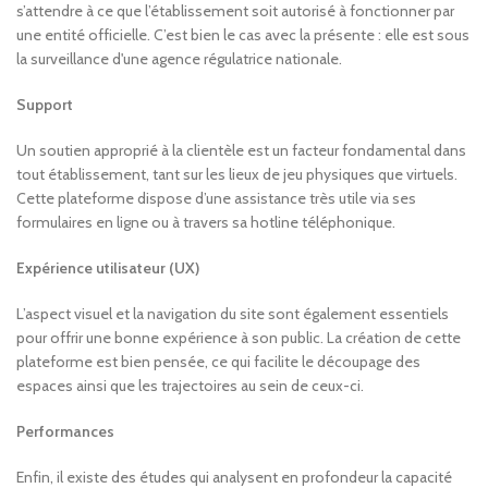
s’attendre à ce que l’établissement soit autorisé à fonctionner par
une entité officielle. C’est bien le cas avec la présente : elle est sous
la surveillance d'une agence régulatrice nationale.
Support
Un soutien approprié à la clientèle est un facteur fondamental dans
tout établissement, tant sur les lieux de jeu physiques que virtuels.
Cette plateforme dispose d’une assistance très utile via ses
formulaires en ligne ou à travers sa hotline téléphonique.
Expérience utilisateur (UX)
L’aspect visuel et la navigation du site sont également essentiels
pour offrir une bonne expérience à son public. La création de cette
plateforme est bien pensée, ce qui facilite le découpage des
espaces ainsi que les trajectoires au sein de ceux-ci.
Performances
Enfin, il existe des études qui analysent en profondeur la capacité