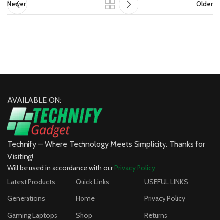
Newer
Older
AVAILABLE ON:
Technify – Where Technology Meets Simplicity. Thanks for
Visiting!
Will be used in accordance with our
Privacy Policy
Latest Products
Quick Links
USEFUL LINKS
Generations
Home
Privacy Policy
Gaming Laptops
Shop
Returns