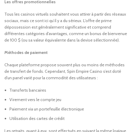
Les offres promotionnelles
Tous les casinos virtuels souhaitent vous attirer à partir des réseaux
sociaux, mais ce sont ici qu’il y a du sérieux. L'offre de prime
dépossession est généralement significative et comprend
différentes catégories d'avantages, comme un bonus de bienvenue
de 100 $ (ou sa valeur équivalente dans la devise sélectionnée).
Méthodes de paiement
Chaque plateforme propose souvent plus ou moins de méthodes
de transfert de fonds. Cependant, Spin Empire Casino s’est doté
d’un panel varié pour la commodité des utilisateurs :
Transferts bancaires
Virement vers le compte jeu
Paiement via un portefeuille électronique
Utilisation des cartes de crédit
Les retraits, quant à eux, sont effectués en suivant la même logique.