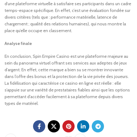
d’une plateforme virtuelle à satisfaire ses participants dans un cadre
temps-espace spécifique. En effet, c’est une évaluation fondée sur
divers critères (tels que : performance matérielle, latence de
chargement ; qualité des relations humaines), qui nous montre la
place qu’elle occupe en classement.
Analyse finale
En conclusion, Spin Empire Casino est une plateforme majeure au
sein du panorama virtuel offrant ses services aux adeptes de jeux
d’argent. En effet, cette marque a bien su se montrer innovante
dans l’offre des bonus et la protection de la vie privée des joueurs.
La fidélisation qui caractérise ce casino en ligne est réelle : elle
s’appuie sur une variété de prestataires fiables ainsi que les options
permettant d'accéder facilement à sa plateforme depuis divers
types de matériel.