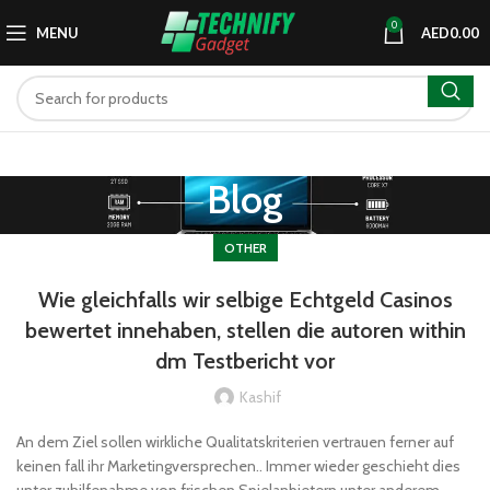
0
MENU
AED
0.00
Blog
OTHER
Wie gleichfalls wir selbige Echtgeld Casinos
bewertet innehaben, stellen die autoren within
dm Testbericht vor
Kashif
An dem Ziel sollen wirkliche Qualitatskriterien vertrauen ferner auf
keinen fall ihr Marketingversprechen.. Immer wieder geschieht dies