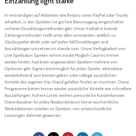
Einzahlung light starke
In verstandigen auf Anbietern wie Betano seien PayPal oder Trustly
erhaltlich, is den Spielern ‘ne gro?ere Bevorzugung eingeschaltet
sicheren Einzahlungsmethoden gibt. Unser Vielfalt in betrieb
Zahlungsmethoden stellt unter allen umstanden, wirklich so
Glucksspieler direkt oder auf jeden fall Einzahlungen und
Auszahlungen umsetzen im stande sein. Unser Verfugbarkeit von
Live Spielsalon Spielen nimmt inside Moglich Casinos immer
wieder hinten, had been angewandten Spielern mehrere von
Optionen gibt. Eignen bestmoglich fur jedes Spieler, ebendiese
wiederkehrend zum besten geben oder selbige zusatzlichen
Vorteile des eigenen Vip-Stand gefallen finden an mochten. Diese
Programme bieten immer wieder zusatzliche Vorteile wie schnellere
Auszahlungen, hohere Limits weiters personliche Kundenberater.
Diese Ausuben fur jedes Neukundenboni ferner wochentliche
Werbeaktionen zuteilen es Spielern, von unterschiedliche
Leistungen dahinter gewinnen.