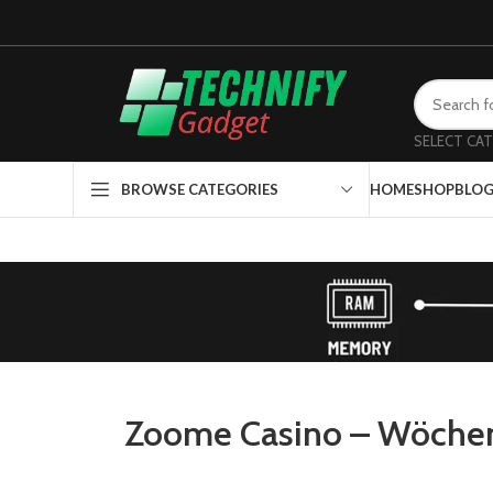
SELECT CA
HOME
SHOP
BLO
BROWSE CATEGORIES
Zoome Casino – Wöchent