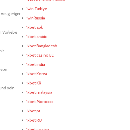
1win Turkiye
 neugieriger
1winRussia
1xbet apk
n Vorliebe
1xbet arabic
1xbet Bangladesh
nis
1xbet casino BD
1xbet india
 von
1xbet Korea
1xbet KR
und sein
1xbet malaysia
1xbet Morocco
1xbet pt
1xbet RU
1xbet russian