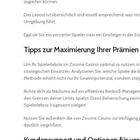
zugreifen können.
Das Layout ist übersichtlich und visuell ansprechend, was ni
Umgebung führt.
Egal ob Sie ein versierter Spieler oder ein Einsteiger in de
Tipps zur Maximierung Ihrer Prämien
Um Ihr Spielerlebnis im Zoome Casino optimal zu nutzen, ist 
strategischen Einsätzen: Analysieren Sie, welche Spiele di
Methode erhöht nicht nur Ihr Gewinnpotenzial, sondern stei
Richte dich als Nächstes auf ein effektives Bankroll-Managem
den Grenzen deiner Limits spielst. Diese Beherrschung vermei
Spielerlebnis insgesamt steigert.
Nutzen Sie außerdem die von Zoome Casino zur Verfügung 
deutlich vergrößern.
Kundensupport und Optionen für ver