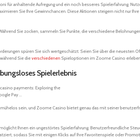
ni für anhaltende Aufregung und ein noch besseres Spielerfahrung. Nutz
aximieren Sie Ihre Gewinnchancen. Diese Aktionen steigern nicht nur Ihr
ährend Sie zocken, sammeln Sie Punkte, die verschiedene Belohnungen 
erungen spüren Sie sich wertgeschätzt. Seien Sie über die neuesten Of
 während Sie die
verschiedenen
Spieloptionen im Zoome Casino erleben
ibungsloses Spielerlebnis
e mühelos sein, und Zoome Casino bietet genau das mit seiner benutzerf
rmöglicht Ihnen ein ungestörtes Spielerfahrung. Benutzerfreundliche Steu
tziert, sodass Sie mit einigen Klicks auf Ihre Favoritenspiele oder Promo