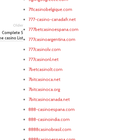
711casinobelgique.com
777-casino-canadafr.net
Older
777betcasinoespana.com
 ️ Complete 5
e casino List
777casinoargentina.com
777casinolv.com
777casinonl.net
7betcasinolt.com
7bitcasinoca.net
7bitcasinoca.org
7bitcasinocanada.net
888-casinoespana.com
888-casinoindia.com
8888casinobrasil.com
8888casinoespana.com