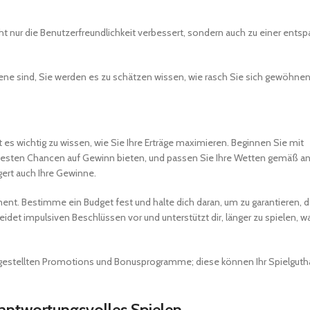
cht nur die Benutzerfreundlichkeit verbessert, sondern auch zu einer ents
r Szene sind, Sie werden es zu schätzen wissen, wie rasch Sie sich gewöhne
es wichtig zu wissen, wie Sie Ihre Erträge maximieren. Beginnen Sie mit
e besten Chancen auf Gewinn bieten, und passen Sie Ihre Wetten gemäß an
gert auch Ihre Gewinne.
ent. Bestimme ein Budget fest und halte dich daran, um zu garantieren, d
det impulsiven Beschlüssen vor und unterstützt dir, länger zu spielen, w
gestellten Promotions und Bonusprogramme; diese können Ihr Spielgut
antwortungsvolles Spielen