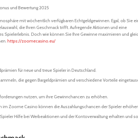
mosphäre mit wöchentlich verfügbaren Echtgeldgewinnen. Egal, ob Sie ei
pielauswahl, die Ihren Geschmack trifft. Aufregende Aktionen und eine
s Spielerlebnis. Doch wie können Sie Ihre Gewinne maximieren und gleic
nen.
https://zoomecasino.eu/
rämien für neue und treue Spieler in Deutschland.
sammeln, die gegen Bargeldprämien und verschiedene Vorteile eingetau
forderungen nutzen, um ihre Gewinnchancen zu erhöhen.
en im Zoome Casino können die Auszahlungschancen der Spieler erhöhen
 Spieler Hilfe bei Werbeaktionen und der Kontoverwaltung erhalten und s
eschmack