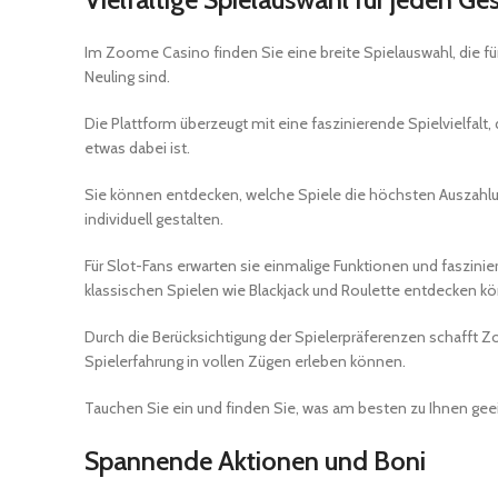
Im Zoome Casino finden Sie eine breite Spielauswahl, die für 
Neuling sind.
Die Plattform überzeugt mit eine faszinierende Spielvielfalt
etwas dabei ist.
Sie können entdecken, welche Spiele die höchsten Auszahl
individuell gestalten.
Für Slot-Fans erwarten sie einmalige Funktionen und faszini
klassischen Spielen wie Blackjack und Roulette entdecken k
Durch die Berücksichtigung der Spielerpräferenzen schafft Z
Spielerfahrung in vollen Zügen erleben können.
Tauchen Sie ein und finden Sie, was am besten zu Ihnen geei
Spannende Aktionen und Boni