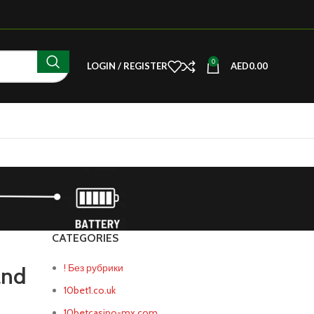
0
LOGIN / REGISTER
AED
0.00
CATEGORIES
! Без рубрики
and
10bet1.co.uk
10betcasino-mx.com