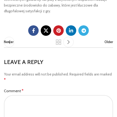
bezpieczne środowisko do zabawy, które jest kluczowe dla
długofalowej satysfakcji z gry.
Newer
Older
LEAVE A REPLY
Your email address will not be published.
Required fields are marked
*
*
Comment