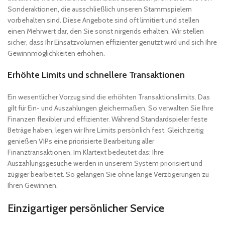
Sonderaktionen, die ausschließlich unseren Stammspielern
vorbehalten sind. Diese Angebote sind oft limitiert und stellen
einen Mehrwert dar, den Sie sonst nirgends erhalten. Wir stellen
sicher, dass Ihr Einsatzvolumen effizienter genutzt wird und sich Ihre
Gewinnmöglichkeiten erhöhen.
Erhöhte Limits und schnellere Transaktionen
Ein wesentlicher Vorzug sind die erhöhten Transaktionslimits. Das
gilt für Ein- und Auszahlungen gleichermaßen. So verwalten Sie Ihre
Finanzen flexibler und effizienter. Während Standardspieler feste
Beträge haben, legen wir Ihre Limits persönlich fest. Gleichzeitig
genießen VIPs eine priorisierte Bearbeitung aller
Finanztransaktionen. Im Klartext bedeutet das: Ihre
Auszahlungsgesuche werden in unserem System priorisiert und
zügiger bearbeitet. So gelangen Sie ohne lange Verzögerungen zu
Ihren Gewinnen.
Einzigartiger persönlicher Service