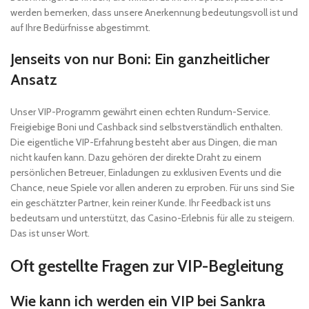
werden bemerken, dass unsere Anerkennung bedeutungsvoll ist und
auf Ihre Bedürfnisse abgestimmt.
Jenseits von nur Boni: Ein ganzheitlicher
Ansatz
Unser VIP-Programm gewährt einen echten Rundum-Service.
Freigiebige Boni und Cashback sind selbstverständlich enthalten.
Die eigentliche VIP-Erfahrung besteht aber aus Dingen, die man
nicht kaufen kann. Dazu gehören der direkte Draht zu einem
persönlichen Betreuer, Einladungen zu exklusiven Events und die
Chance, neue Spiele vor allen anderen zu erproben. Für uns sind Sie
ein geschätzter Partner, kein reiner Kunde. Ihr Feedback ist uns
bedeutsam und unterstützt, das Casino-Erlebnis für alle zu steigern.
Das ist unser Wort.
Oft gestellte Fragen zur VIP-Begleitung
Wie kann ich werden ein VIP bei Sankra