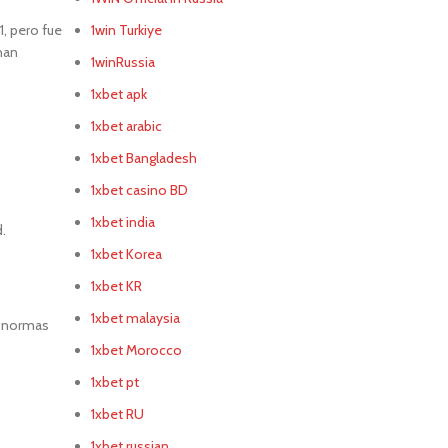
1, pero fue
1win Turkiye
han
1winRussia
1xbet apk
1xbet arabic
1xbet Bangladesh
1xbet casino BD
1xbet india
.
1xbet Korea
1xbet KR
1xbet malaysia
s normas
1xbet Morocco
1xbet pt
1xbet RU
1xbet russian