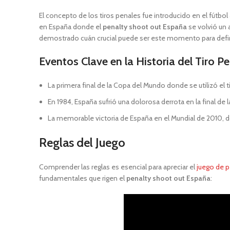
El concepto de los tiros penales fue introducido en el fútbol 
en España donde el
penalty shoot out España
se volvió un
demostrado cuán crucial puede ser este momento para defini
Eventos Clave en la Historia del Tiro P
La primera final de la Copa del Mundo donde se utilizó el t
En 1984, España sufrió una dolorosa derrota en la final de l
La memorable victoria de España en el Mundial de 2010, do
Reglas del Juego
Comprender las reglas es esencial para apreciar el
juego de p
fundamentales que rigen el
penalty shoot out España
: