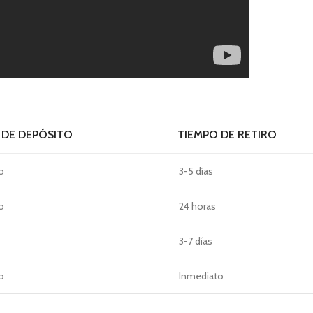
 DE DEPÓSITO
TIEMPO DE RETIRO
o
3-5 días
o
24 horas
3-7 días
o
Inmediato