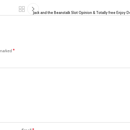
Jack and the Beanstalk Slot Opinion & Totally free Enjoy 
*
 marked