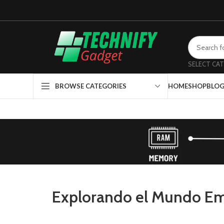
SELECT CA
HOME
SHOP
BLO
BROWSE CATEGORIES
Explorando el Mundo Em