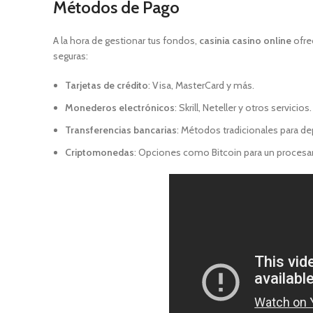
Métodos de Pago
A la hora de gestionar tus fondos,
casinia casino online
ofre
seguras:
Tarjetas de crédito
: Visa, MasterCard y más.
Monederos electrónicos
: Skrill, Neteller y otros servicios.
Transferencias bancarias
: Métodos tradicionales para dep
Criptomonedas
: Opciones como Bitcoin para un proces