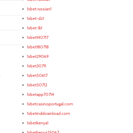
1xbet russian1
1xbet-dz1
1xbet-lk1
1xbet140717
1xbet180718
1xbet29069
1xbet30711
a
1xbet50617
1xbet50712
1xbetapp70714
1xbetcasinoportugal.com
1xbetinddownload.com
1xbetkenya1
1xbetkenya25067