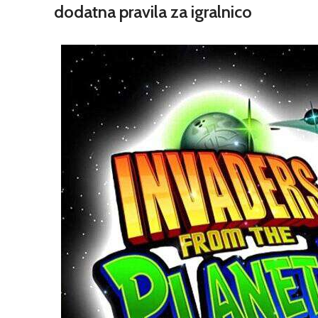
dodatna pravila za igralnico