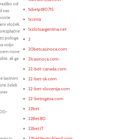
 razliko od
1xbetpt80715
d vas
 boste
1xcinta
arni vložek.
1xslotsargentina.net
rezplačne
ez pologa
2
na voljo
20betcasinoca.com
vsem nove
te, ali ga
21casinoca.com
22-bet-canada.com
se lastnim
22-bet-sk.com
te želeli
22-bet-slovenija.com
eprav
22-betnigeria.com
22bet
100-
22Bet BD
22bet IT
avni in
22betdeutschland.com