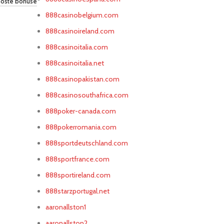
oste bonuse
888casinobelgium.com
888casinoireland.com
888casinoitalia.com
888casinoitalia.net
888casinopakistan.com
888casinosouthafrica.com
888poker-canada.com
888pokerromania.com
888sportdeutschland.com
888sportfrance.com
888sportireland.com
888starzportugal.net
aaronallston1
aaronallston2