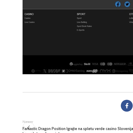
Newer
Fantastic Dragon Position Igrajte na spletu verde casino Slovenija