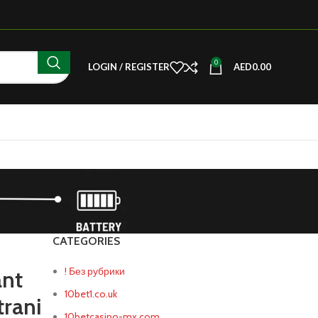
0
LOGIN / REGISTER
AED
0.00
CATEGORIES
! Без рубрики
ant
10bet1.co.uk
trani
10betcasino-mx.com