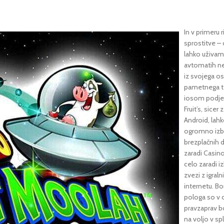
In v primeru 
sprostitve – o
lahko uživam 
avtomatih n
iz svojega o
pametnega t
iosom podjet
Fruit’s, sicer
Android, lahk
ogromno izb
brezplačnih 
zaradi Casin
celo zaradi i
zvezi z igral
internetu. Bo
pologa so v o
pravzaprav bo
na voljo v sp