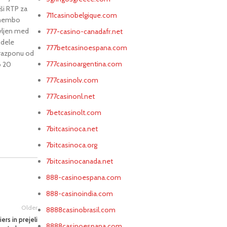
ši RTP za
711casinobelgique.com
emembo
avljen med
777-casino-canadafr.net
odele
777betcasinoespana.com
 razponu od
777casinoargentina.com
o 20
777casinolv.com
777casinonl.net
7betcasinolt.com
7bitcasinoca.net
7bitcasinoca.org
7bitcasinocanada.net
888-casinoespana.com
888-casinoindia.com
Older
8888casinobrasil.com
ers in prejeli
8888casinoespana.com