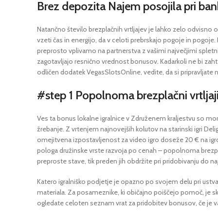
Brez depozita Najem posojila pri ban
Natančno število brezplačnih vrtljajev je lahko zelo odvisno od 
vzeti čas in energijo, da v celoti prebrskajo pogoje in pogoje
preprosto vplivamo na partnerstva z vašimi največjimi splet
zagotavljajo resnično vrednost bonusov. Kadarkoli ne bi za
odličen dodatek VegasSlotsOnline, vedite, da si pripravljate 
#step 1 Popolnoma brezplačni vrtljaji
Ves ta bonus lokalne igralnice v Združenem kraljestvu so mord
žrebanje. Z vrtenjem najnovejših kolutov na starinski igri D
omejitvena izpostavljenost za video igro doseže 20 € na igro
pologa družinske vrste razvoja po cenah – popolnoma brezpl
preproste stave, tik preden jih obdržite pri pridobivanju do naj
Katero igralniško podjetje je opazno po svojem delu pri ustv
materiala. Za posameznike, ki običajno poiščejo pomoč, je sko
ogledate celoten seznam vrat za pridobitev bonusov, če je 