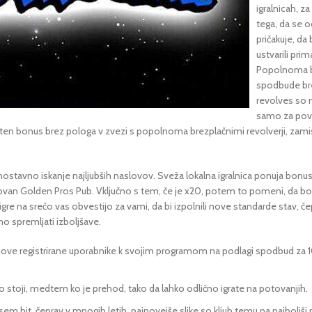
igralnicah, za
tega, da se o
pričakuje, da
ustvarili prim
Popolnoma b
spodbude br
revolves so 
samo za po
ten bonus brez pologa v zvezi s popolnoma brezplačnimi revolverji, zamisli
stavno iskanje najljubših naslovov. Sveža lokalna igralnica ponuja bonu
an Golden Pros Pub. Vključno s tem, če je x20, potem to pomeni, da bos
igre na srečo vas obvestijo za vami, da bi izpolnili nove standarde stav, č
no spremljati izboljšave.
i nove registrirane uporabnike k svojim programom na podlagi spodbud za 
 stoji, medtem ko je prehod, tako da lahko odlično igrate na potovanjih.
 hit, čeprav v mnogih letih, najnovejše slike so kljub temu na najboljši r