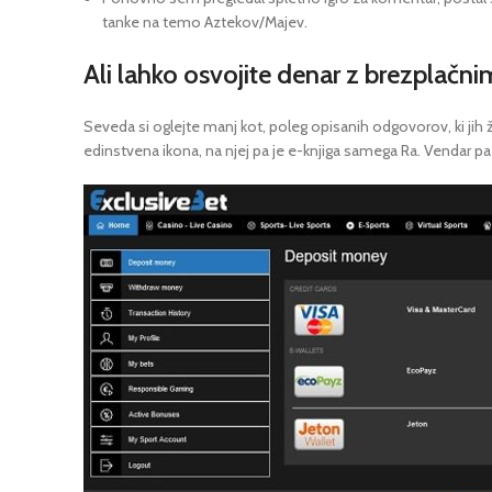
tanke na temo Aztekov/Majev.
Ali lahko osvojite denar z brezplačnimi
Seveda si oglejte manj kot, poleg opisanih odgovorov, ki jih ž
edinstvena ikona, na njej pa je e-knjiga samega Ra. Vendar 