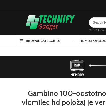
SELECT CA
HOME
SHOP
BLO
BROWSE CATEGORIES
Gambino 100-odstotno b
vlomilec hd položaj je ver