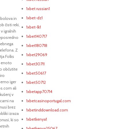
1xbet russian1
1xbet-dz1
ribolova in
b čisti reki,
1xbet-lk1
v igralnih
1xbet140717
eposredno
sebnega
1xbet180718
elefona. Z
1xbet29069
ja Folks
 z enoto
1xbet30711
o občutite
1xbet50617
iro
demo iger
1xbet50712
os.com ali
1xbetapp70714
zkušenj v
nicami na
1xbetcasinoportugal.com
nusi brez
1xbetinddownload.com
bliki izraza
1xbetkenya1
nusi, ki so
letnih
1xbetkenya25067