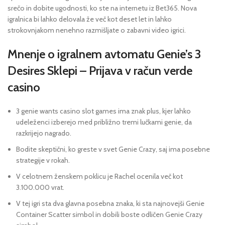
srečo in dobite ugodnosti, ko ste na internetu iz Bet365.
Nova
igralnica bi lahko delovala že več kot deset let in lahko
strokovnjakom nenehno razmišljate o zabavni video igrici.
Mnenje o igralnem avtomatu Genie’s 3
Desires Sklepi – Prijava v račun verde
casino
3 genie wants casino slot games ima znak plus, kjer lahko
udeleženci izberejo med približno tremi lučkami genie, da
razkrijejo nagrado.
Bodite skeptični, ko greste v svet Genie Crazy, saj ima posebne
strategije v rokah.
V celotnem ženskem poklicu je Rachel ocenila več kot
3.100.000 vrat.
V tej igri sta dva glavna posebna znaka, ki sta najnovejši Genie
Container Scatter simbol in dobili boste odličen Genie Crazy