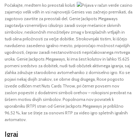
Počakajte, medtem ko preostali koluti
zajamejo velik vdih in vsi najnovejši Genies vas začnejo premikati, da
zagotovo zavrtite za preostali del. Genie Jackpots Megaways
zagotavlja vznemirljivo izkušnjo zaradi svoje mešanice skrivnih
simbolov, neskončnih množiteljev zmag v brezplačnih vrtljajih in
tudi okna priložnosti za večje dobitke. Strokovnjaki tistim, ki iščejo
navdušeno zasedeno igralno mesto, priporočajo možnost najvišjih
ugodnosti, čeprav zaradi nestanovitnosti nepričakovanega mrtvega
uroka. Genie Jackpots Megaways, ki ima šest kolutov in lahko 15.625
pomeni sredstvo za dobitek, nudi tudi občutek aktivnega igranja, saj
zlahka združuje starodobno avtomehaniko z domiselno igro. Ko se
pojavi nekaj divjih znakov, se obrne drug drugega, Rose pogosto
izvede odličen met Nuts Cards Throw, pri čemer povsem nov
zaslon popestri z dodatnimi simboli orehov – rokopisni preobrat na
širšem motivu divjih simbolov. Popolnoma nov povratek k
uporabniku (RTP) stran od Genie Jackpots Megaways je približno
96,52 %, kar se šteje za osnovni RTP za video igro spletnih igralnih
avtomatov.
Igraj