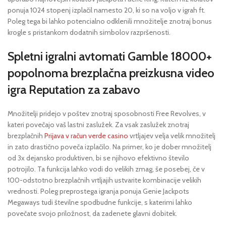
ponuja 1024 stopenj izplačil namesto 20, ki so na voljo v igrah ft.
Poleg tega bi lahko potencialno odklenili množitelje znotraj bonus
krogle s pristankom dodatnih simbolov razpršenosti.
Spletni igralni avtomati Gamble 18000+
popolnoma brezplačna preizkusna video
igra Reputation za zabavo
Množitelji pridejo v poštev znotraj sposobnosti Free Revolves, v
kateri povečajo vaš lastni zaslužek. Za vsak zaslužek znotraj
brezplačnih
Prijava v račun verde casino
vrtljajev velja velik množitelj
in zato drastično poveča izplačilo. Na primer, ko je dober množitelj
od 3x dejansko produktiven, bi se njihovo efektivno število
potrojilo. Ta funkcija lahko vodi do velikih zmag, še posebej, če v
100-odstotno brezplačnih vrtljajih ustvarite kombinacije velikih
vrednosti. Poleg preprostega igranja ponuja Genie Jackpots
Megaways tudi številne spodbudne funkcije, s katerimi lahko
povečate svojo priložnost, da zadenete glavni dobitek.