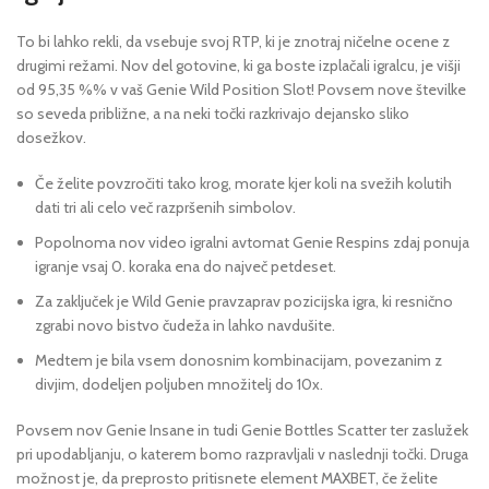
To bi lahko rekli, da vsebuje svoj RTP, ki je znotraj ničelne ocene z
drugimi režami. Nov del gotovine, ki ga boste izplačali igralcu, je višji
od 95,35 %% v vaš Genie Wild Position Slot! Povsem nove številke
so seveda približne, a na neki točki razkrivajo dejansko sliko
dosežkov.
Če želite povzročiti tako krog, morate kjer koli na svežih kolutih
dati tri ali celo več razpršenih simbolov.
Popolnoma nov video igralni avtomat Genie Respins zdaj ponuja
igranje vsaj 0. koraka ena do največ petdeset.
Za zaključek je Wild Genie pravzaprav pozicijska igra, ki resnično
zgrabi novo bistvo čudeža in lahko navdušite.
Medtem je bila vsem donosnim kombinacijam, povezanim z
divjim, dodeljen poljuben množitelj do 10x.
Povsem nov Genie Insane in tudi Genie Bottles Scatter ter zaslužek
pri upodabljanju, o katerem bomo razpravljali v naslednji točki. Druga
možnost je, da preprosto pritisnete element MAXBET, če želite