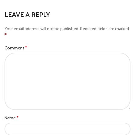
LEAVE A REPLY
Your email address will not be published.
Required fields are marked
*
*
Comment
*
Name