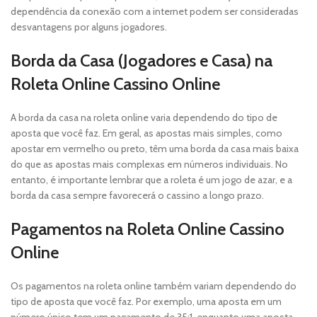
dependência da conexão com a internet podem ser consideradas
desvantagens por alguns jogadores.
Borda da Casa (Jogadores e Casa) na
Roleta Online Cassino Online
A borda da casa na roleta online varia dependendo do tipo de
aposta que você faz. Em geral, as apostas mais simples, como
apostar em vermelho ou preto, têm uma borda da casa mais baixa
do que as apostas mais complexas em números individuais. No
entanto, é importante lembrar que a roleta é um jogo de azar, e a
borda da casa sempre favorecerá o cassino a longo prazo.
Pagamentos na Roleta Online Cassino
Online
Os pagamentos na roleta online também variam dependendo do
tipo de aposta que você faz. Por exemplo, uma aposta em um