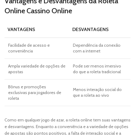
Vantagens e Desvantagens da Roleta
Online Cassino Online
VANTAGENS
DESVANTAGENS
Facilidade de acesso e
Dependência da conexão
conveniência
com a internet
Ampla variedade de opções de
Pode ser menos imersivo
apostas
do que a roleta tradicional
Bônus e promoções
Menos interação social do
exclusivas para jogadores de
que a roleta ao vivo
roleta
Como em qualquer jogo de azar, a roleta online tem suas vantagens
e desvantagens. Enquanto a conveniência e a variedade de opções
de apostas são pontos positivos, a falta de interação social e a