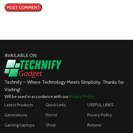
AVAILABLE ON:
Technify – Where Technology Meets Simplicity. Thanks for
Visiting!
Will be used in accordance with our
Privacy Policy
Latest Products
Quick Links
USEFUL LINKS
Generations
Home
Privacy Policy
Gaming Laptops
Shop
Returns