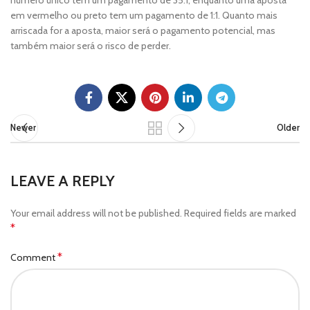
número único tem um pagamento de 35:1, enquanto uma aposta
em vermelho ou preto tem um pagamento de 1:1. Quanto mais
arriscada for a aposta, maior será o pagamento potencial, mas
também maior será o risco de perder.
Newer
Older
LEAVE A REPLY
Your email address will not be published.
Required fields are marked
*
*
Comment