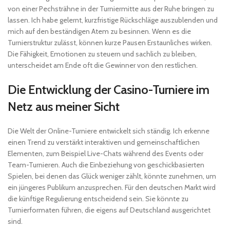
von einer Pechsträhne in der Turniermitte aus der Ruhe bringen zu
lassen. Ich habe gelernt, kurzfristige Rückschläge auszublenden und
mich auf den beständigen Atem zu besinnen. Wenn es die
Turnierstruktur zulässt, können kurze Pausen Erstaunliches wirken.
Die Fähigkeit, Emotionen zu steuern und sachlich zu bleiben,
unterscheidet am Ende oft die Gewinner von den restlichen.
Die Entwicklung der Casino-Turniere im
Netz aus meiner Sicht
Die Welt der Online-Turniere entwickelt sich ständig. Ich erkenne
einen Trend zu verstärkt interaktiven und gemeinschaftlichen
Elementen, zum Beispiel Live-Chats während des Events oder
Team-Turnieren. Auch die Einbeziehung von geschickbasierten
Spielen, bei denen das Glück weniger zählt, könnte zunehmen, um
ein jüngeres Publikum anzusprechen. Für den deutschen Markt wird
die künftige Regulierung entscheidend sein. Sie könnte zu
Turnierformaten führen, die eigens auf Deutschland ausgerichtet
sind.