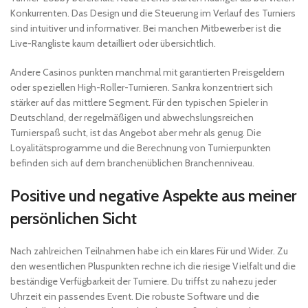
Konkurrenten. Das Design und die Steuerung im Verlauf des Turniers
sind intuitiver und informativer. Bei manchen Mitbewerber ist die
Live-Rangliste kaum detailliert oder übersichtlich.
Andere Casinos punkten manchmal mit garantierten Preisgeldern
oder speziellen High-Roller-Turnieren. Sankra konzentriert sich
stärker auf das mittlere Segment. Für den typischen Spieler in
Deutschland, der regelmäßigen und abwechslungsreichen
Turnierspaß sucht, ist das Angebot aber mehr als genug. Die
Loyalitätsprogramme und die Berechnung von Turnierpunkten
befinden sich auf dem branchenüblichen Branchenniveau.
Positive und negative Aspekte aus meiner
persönlichen Sicht
Nach zahlreichen Teilnahmen habe ich ein klares Für und Wider. Zu
den wesentlichen Pluspunkten rechne ich die riesige Vielfalt und die
beständige Verfügbarkeit der Turniere. Du triffst zu nahezu jeder
Uhrzeit ein passendes Event. Die robuste Software und die