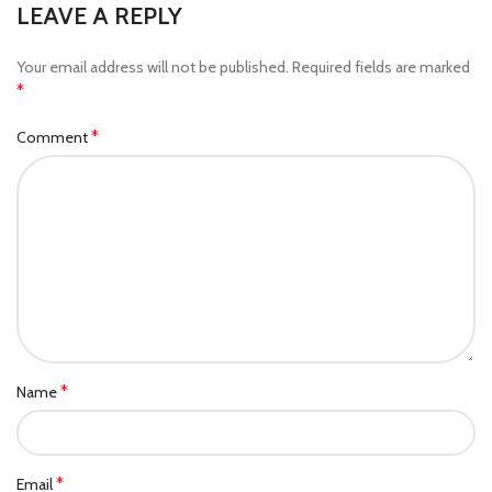
LEAVE A REPLY
Your email address will not be published.
Required fields are marked
*
*
Comment
*
Name
*
Email