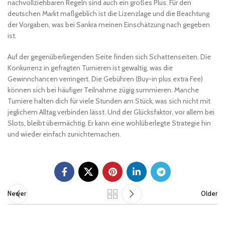
nachvollziehbaren Regeln sind auch ein großes Plus. Für den
deutschen Markt maßgeblich ist die Lizenzlage und die Beachtung
der Vorgaben, was bei Sankra meinen Einschätzung nach gegeben
ist.
Auf der gegenüberliegenden Seite finden sich Schattenseiten. Die
Konkurrenz in gefragten Turnieren ist gewaltig, was die
Gewinnchancen verringert. Die Gebühren (Buy-in plus extra Fee)
können sich bei häufiger Teilnahme zügig summieren. Manche
Turniere halten dich für viele Stunden am Stück, was sich nicht mit
jeglichem Alltag verbinden lässt. Und der Glücksfaktor, vor allem bei
Slots, bleibt übermächtig. Er kann eine wohlüberlegte Strategie hin
und wieder einfach zunichtemachen.
Newer
Older