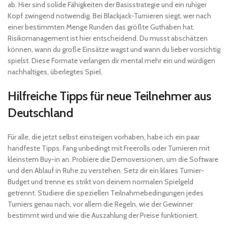
ab. Hier sind solide Fähigkeiten der Basisstrategie und ein ruhiger
Kopf zwingend notwendig. Bei Blackjack-Turnieren siegt, wer nach
einer bestimmten Menge Runden das größte Guthaben hat.
Risikomanagement ist hier entscheidend. Du musst abschätzen
können, wann du große Einsätze wagst und wann du lieber vorsichtig
spielst. Diese Formate verlangen dir mental mehr ein und würdigen
nachhaltiges, überlegtes Spiel.
Hilfreiche Tipps für neue Teilnehmer aus
Deutschland
Für alle, die jetzt selbst einsteigen vorhaben, habe ich ein paar
handfeste Tipps. Fang unbedingt mit Freerolls oder Turnieren mit
kleinstem Buy-in an. Probiere die Demoversionen, um die Software
und den Ablauf in Ruhe zu verstehen. Setz dir ein klares Turnier-
Budget und trenne es strikt von deinem normalen Spielgeld
getrennt. Studiere die speziellen Teilnahmebedingungen jedes
Turniers genau nach, vor allem die Regeln, wie der Gewinner
bestimmt wird und wie die Auszahlung der Preise funktioniert.