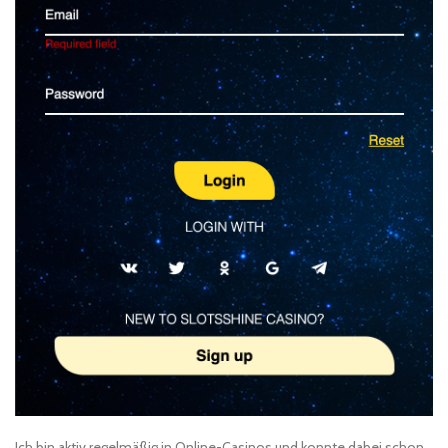
Ich bin aktiv regelmäßig in Online-Casinos und konnte dabei schon