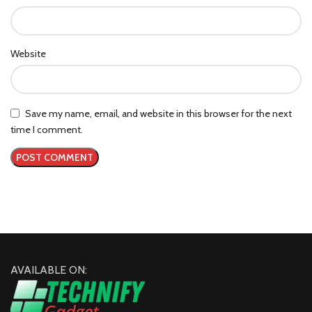
Website
Save my name, email, and website in this browser for the next
time I comment.
AVAILABLE ON: