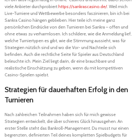
viele Anbieter durchprobiert
https://sankrascasino.de/
. Weil mich
Live-Turniere und Wettbewerbe besonders faszinieren, bin ich bei
Sankra Casino hängen geblieben. Hier teile ich meine ganz
persönlichen Eindrücke von den Turnieren bei Sankra – offen und
ohne etwas zu verharmlosen. Ich schildere, wie die Anmeldung lief,
welche Turniertypen es gibt, wie die Stimmung aussieht, was für
Strategien nützlich sind und wo die Vor- und Nachteile sich
befinden. Auch die rechtliche Seite für Spieler aus Deutschland
beleuchte ich. Mein Ziel liegt darin, dir eine brauchbare und
realistische Einschätzung zu geben, wenn du mit kompetitiven
Casino-Spielen spielst.
Strategien für dauerhaften Erfolg in den
Turnieren
Nach zahlreichen Teilnahmen haben sich für mich gewisse
Strategien entwickelt, die über schieres Glück hinausgehen. An
erster Stelle steht das Bankroll-Management. Du musst nur einen
begrenzten, definierten Teil deines kompletten Spielbudgets für