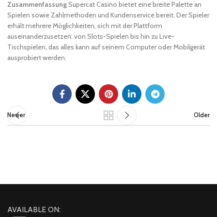
Zusammenfassung
Supercat Casino bietet eine breite Palette an
Spielen sowie Zahlmethoden und Kundenservice bereit. Der Spieler
erhält mehrere Möglichkeiten, sich mit der Plattform
auseinanderzusetzen: von Slots-Spielen bis hin zu Live-
Tischspielen, das alles kann auf seinem Computer oder Mobilgerät
ausprobiert werden.
Newer
Older
AVAILABLE ON: